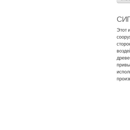
СИП-
Этот 
соору
сторо
возде
древе
привы
испол
произ