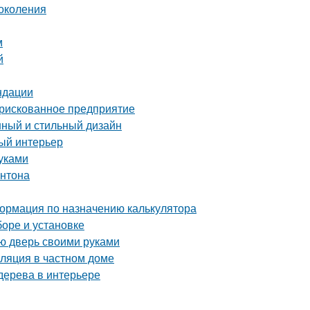
околения
м
й
ндации
 рискованное предприятие
нный и стильный дизайн
ный интерьер
уками
онтона
ормация по назначению калькулятора
боре и установке
ую дверь своими руками
иляция в частном доме
 дерева в интерьере