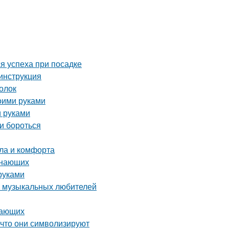
я успеха при посадке
 инструкция
голок
оими руками
и руками
и бороться
пла и комфорта
инающих
руками
а музыкальных любителей
нающих
 что они символизируют