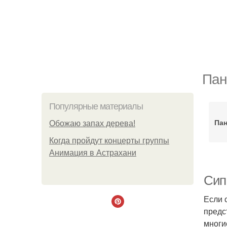
Пан
Популярные материалы
Пан
Обожaю зaпах деpева!
Когда пройдут концерты группы
Анимация в Астрахани
Сип
Если 
предс
многи