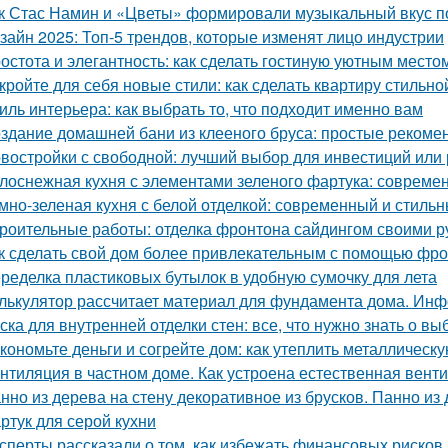
к Стас Намин и «Цветы» формировали музыкальный вкус п
зайн 2025: Топ-5 трендов, которые изменят лицо индустрии
остота и элегантность: как сделать гостиную уютным место
кройте для себя новые стили: как сделать квартиру стильно
иль интерьера: как выбрать то, что подходит именно вам
здание домашней бани из клееного бруса: простые рекоме
востройки с свободной: лучший выбор для инвестиций или
лоснежная кухня с элементами зеленого фартука: совреме
мно-зеленая кухня с белой отделкой: современный и стиль
роительные работы: отделка фронтона сайдингом своими р
к сделать свой дом более привлекательным с помощью фр
ределка пластиковых бутылок в удобную сумочку для лета
лькулятор рассчитает материал для фундамента дома. Инф
ска для внутренней отделки стен: все, что нужно знать о вы
кономьте деньги и согрейте дом: как утеплить металлическ
нтиляция в частном доме. Как устроена естественная вент
нно из дерева на стену декоративное из брусков. Панно из
ртук для серой кухни
сперты рассказали о том, как избежать финансовых рисков