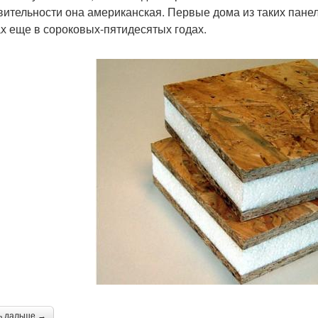
вительности она американская. Первые дома из таких пане
х еще в сороковых-пятидесятых годах.
ь дальше →