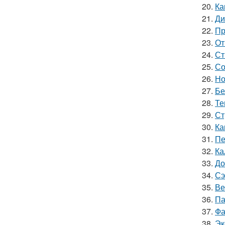
20.
Ка
21.
Ди
22.
Пр
23.
От
24.
Ст
25.
Со
26.
Но
27.
Бе
28.
Те
29.
Ст
30.
Ка
31.
Пе
32.
Ка
33.
До
34.
Сэ
35.
Ве
36.
Па
37.
Фа
38.
Эк