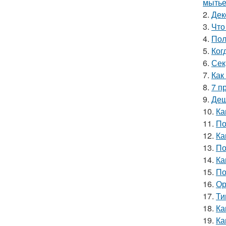
мытье
2.
Дек
3.
Что
4.
Пол
5.
Ког
6.
Сек
7.
Как
8.
7 п
9.
Деш
10.
Ка
11.
По
12.
Ка
13.
По
14.
Ка
15.
По
16.
Ор
17.
Ти
18.
Ка
19.
Ка