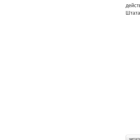
дейст
Штата
читат