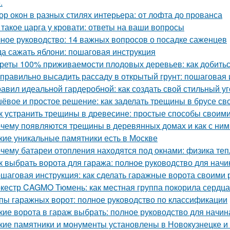
.
ор окон в разных стилях интерьера: от лофта до прованса
 такое царга у кровати: ответы на ваши вопросы
ное руководство: 14 важных вопросов о посадке саженцев
да сажать яблони: пошаговая инструкция
реты 100% приживаемости плодовых деревьев: как добитьс
 правильно высадить рассаду в открытый грунт: пошаговая
равил идеальной гардеробной: как создать свой стильный у
ёвое и простое решение: как заделать трещины в брусе св
к устранить трещины в древесине: простые способы своим
чему появляются трещины в деревянных домах и как с ним
кие уникальные памятники есть в Москве
чему батареи отопления находятся под окнами: физика те
к выбрать ворота для гаража: полное руководство для нач
шаговая инструкция: как сделать гаражные ворота своими 
кестр CAGMO Тюмень: как местная группа покорила сердц
пы гаражных ворот: полное руководство по классификации
кие ворота в гараж выбрать: полное руководство для начи
кие памятники и монументы установлены в Новокузнецке и