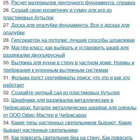
25.
Расчет материалов ленточного фундамента. справка
26.
Создай свою косметичку и сумку для игр из
пластиковых бутылок
27.
Доска для опалубки фундамента. Все о досках для
опалубки
28.
Гипсокартон на потолке: лучшие способы шпаклевки
29.
Мастер-класс: как выбрать и установить шкаф для
раздевалки двухъярусный
30.
Вытяжка для кухни в стену в частном доме. Нормы и
требования к кухонным вытяжным системам
31.
Фольма холст сертификаты поиск: что это и как это
работает
32.
Создайте уютный сад из пластиковых бутылок
33.
Шкафчики для раздевалок металлические в
Чебоксарах. Каталог металлических шкафов для одежды
от ООО Офис-Мастер в Чебоксарах
34.
Какие типы настенных светильников бывают. Какие
бывают настенные светильники
35.
Как повесить светильник-бра на стену. Как повесить