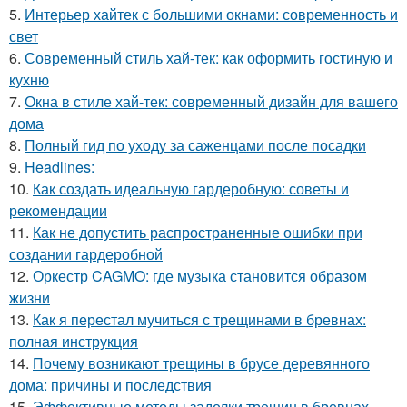
5.
Интерьер хайтек с большими окнами: современность и
свет
6.
Современный стиль хай-тек: как оформить гостиную и
кухню
7.
Окна в стиле хай-тек: современный дизайн для вашего
дома
8.
Полный гид по уходу за саженцами после посадки
9.
Headlines:
10.
Как создать идеальную гардеробную: советы и
рекомендации
11.
Как не допустить распространенные ошибки при
создании гардеробной
12.
Оркестр CAGMO: где музыка становится образом
жизни
13.
Как я перестал мучиться с трещинами в бревнах:
полная инструкция
14.
Почему возникают трещины в брусе деревянного
дома: причины и последствия
15.
Эффективные методы заделки трещин в бревнах