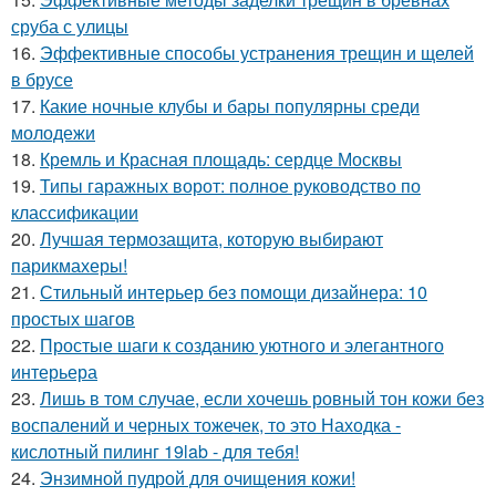
сруба с улицы
16.
Эффективные способы устранения трещин и щелей
в брусе
17.
Какие ночные клубы и бары популярны среди
молодежи
18.
Кремль и Красная площадь: сердце Москвы
19.
Типы гаражных ворот: полное руководство по
классификации
20.
Лучшая термозащита, которую выбирают
парикмахеры!
21.
Стильный интерьер без помощи дизайнера: 10
простых шагов
22.
Простые шаги к созданию уютного и элегантного
интерьера
23.
Лишь в том случае, если хочешь ровный тон кожи без
воспалений и черных тожечек, то это Находка -
кислотный пилинг 19lab - для тебя!
24.
Энзимной пудрой для очищения кожи!