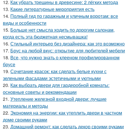
12.
Как убрать трещины в древесине: 2 лёгких метода
13.
Какие литературные мероприятия есть
14.
Полный гид по гаражным и уличным воротам: все
виды и особенности
15.
Больше нет смысла ходить по дорогим салонам,
когда есть эта бюджетная несмывашка!
16.
Стильный интерьер без дизайнера: как это возможно
17.
Брус на любой вкус: открытие для любителей мебели
18.
Все, что нужно знать о клееном профилированном
брусе
19.
Сочетание красок: как сделать белые кухни с
зелеными фасадами эстетичными и уютными
20.
Как выбрать двери для гардеробной комнаты:
основные советы и рекомендации
21.
Утепление железной входной двери: лучшие
материалы и методы
22.
Экономия на энергии: как утеплить двери в частном
доме своими руками
23.
Домашний ремонт: как сделать декор своими руками