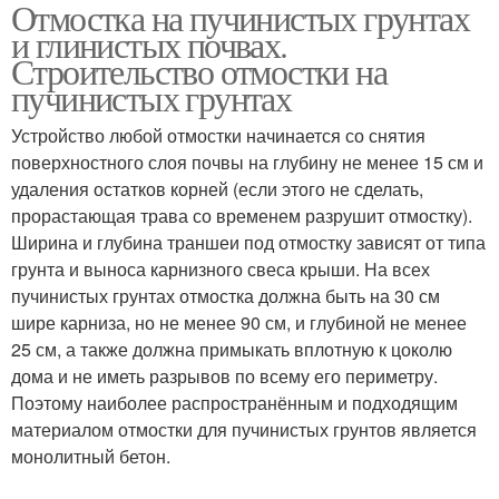
Отмостка на пучинистых грунтах
Отмостки из
Скрытая отмостка
и глинистых почвах.
асфальтобетона
Строительство отмостки на
пучинистых грунтах
Устройство любой отмостки начинается со снятия
Простая отмостка
поверхностного слоя почвы на глубину не менее 15 см и
удаления остатков корней (если этого не сделать,
прорастающая трава со временем разрушит отмостку).
Ширина и глубина траншеи под отмостку зависят от типа
грунта и выноса карнизного свеса крыши. На всех
пучинистых грунтах отмостка должна быть на 30 см
шире карниза, но не менее 90 см, и глубиной не менее
25 см, а также должна примыкать вплотную к цоколю
дома и не иметь разрывов по всему его периметру.
Поэтому наиболее распространённым и подходящим
материалом отмостки для пучинистых грунтов является
монолитный бетон.