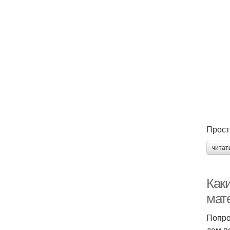
Прост
читат
Как
мате
Попро
дом п