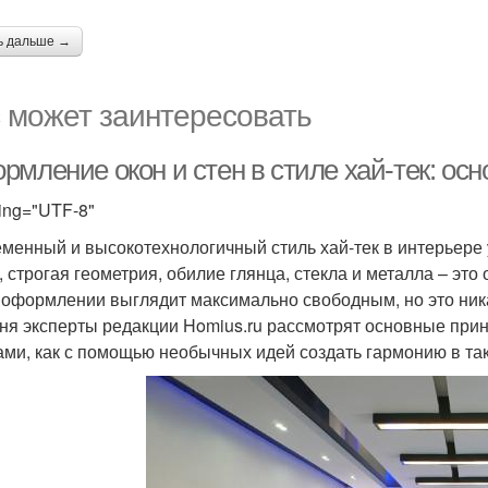
ь дальше →
 может заинтересовать
рмление окон и стен в стиле хай-тек: ос
ing="UTF-8"
менный и высокотехнологичный стиль хай-тек в интерьере 
, строгая геометрия, обилие глянца, стекла и металла – эт
 оформлении выглядит максимально свободным, но это ника
ня эксперты редакции Homius.ru рассмотрят основные при
ами, как с помощью необычных идей создать гармонию в та