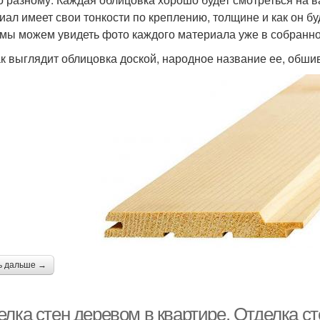
иал имеет свои тонкости по креплению, толщине и как он б
мы можем увидеть фото каждого материала уже в собранно
ак выглядит облицовка доской, народное название ее, обшив
ь дальше →
елка стен деревом в квартире. Отделка с