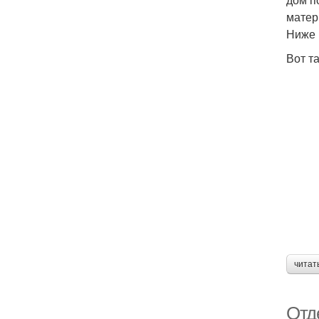
матер
Ниже 
Вот т
читат
Отд