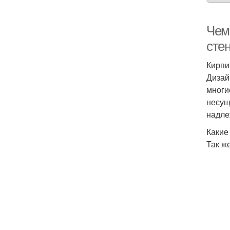
Чем
сте
Кирпи
Дизай
многи
несущ
надле
Какие
Так ж