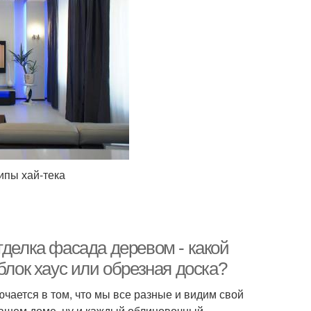
ипы хай-тека
тделка фасада деревом - какой
блок хаус или обрезная доска?
ючается в том, что мы все разные и видим свой
вашем доме, ну и каждый облицовочный