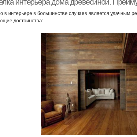
елка интерьера дома древесиной. Преиму
о в интерьере в большинстве случаев является удачным р
ющие достоинства: