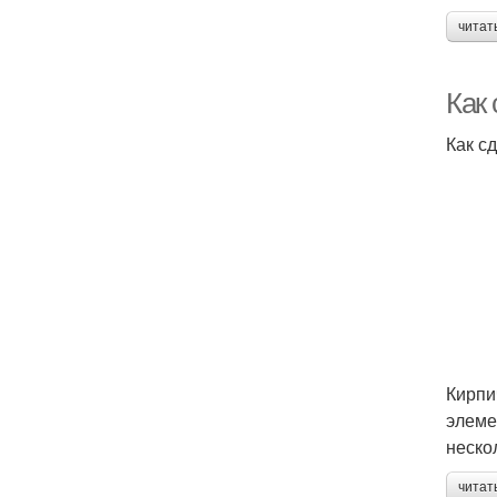
читат
Как
Как с
Кирпи
элеме
неско
читат