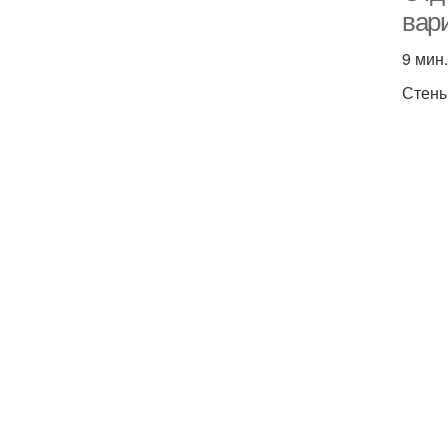
вар
9 мин.
Стен