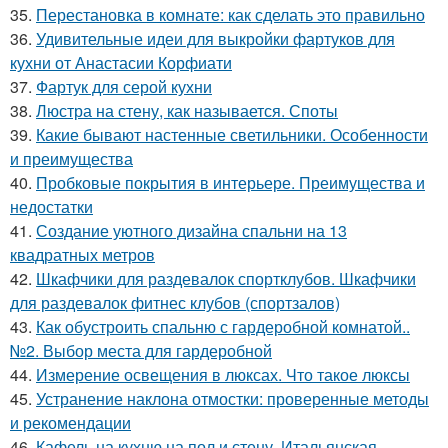
35.
Перестановка в комнате: как сделать это правильно
36.
Удивительные идеи для выкройки фартуков для
кухни от Анастасии Корфиати
37.
Фартук для серой кухни
38.
Люстра на стену, как называется. Споты
39.
Какие бывают настенные светильники. Особенности
и преимущества
40.
Пробковые покрытия в интерьере. Преимущества и
недостатки
41.
Создание уютного дизайна спальни на 13
квадратных метров
42.
Шкафчики для раздевалок спортклубов. Шкафчики
для раздевалок фитнес клубов (спортзалов)
43.
Как обустроить спальню с гардеробной комнатой..
№2. Выбор места для гардеробной
44.
Измерение освещения в люксах. Что такое люксы
45.
Устранение наклона отмостки: проверенные методы
и рекомендации
46.
Кафель на кухню на пол и стену. Итальянская