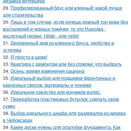
дизайна интерьера
29.
Профилированный брус или клееный: какой лучше
для строительства
30.
Лишь в том случае, если хочешь ровный тон кожи без
воспалений и черных тожечек, то это Находка -
кислотный пилинг 19lab - для тебя!
31.
Деревянный дом из клееного бруса: удобство и
эстетика
32.
Я просто в шоке!
33.
Квартира с ремонтом или без отделки: что выбрать
34.
Осень: время изменения рациона
35.
Идеальный выбор для подшивки фронтонных и
карнизных свесов: материалы и техники
36.
Идеальное средство для кончиков волос.
37.
Переработка пластиковых бутылок: сделать свою
сумку
38.
Выбор идеального шкафа для раздевалок из дерева
в Чебоксарах
39.
Какие доски нужны для опалубки фундамента. Как