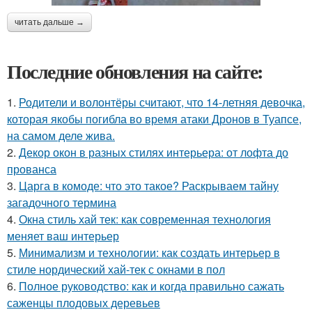
читать дальше →
Последние обновления на сайте:
1.
Родители и волонтёры считают, что 14-летняя девочка,
которая якобы погибла во время атаки Дронов в Туапсе,
на самом деле жива.
2.
Декор окон в разных стилях интерьера: от лофта до
прованса
3.
Царга в комоде: что это такое? Раскрываем тайну
загадочного термина
4.
Окна стиль хай тек: как современная технология
меняет ваш интерьер
5.
Минимализм и технологии: как создать интерьер в
стиле нордический хай-тек с окнами в пол
6.
Полное руководство: как и когда правильно сажать
саженцы плодовых деревьев