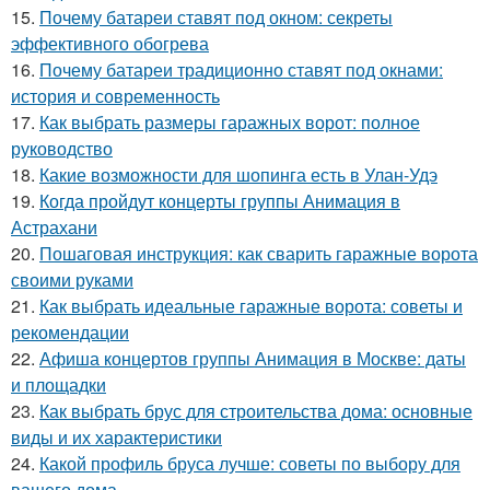
15.
Почему батареи ставят под окном: секреты
эффективного обогрева
16.
Почему батареи традиционно ставят под окнами:
история и современность
17.
Как выбрать размеры гаражных ворот: полное
руководство
18.
Какие возможности для шопинга есть в Улан-Удэ
19.
Когда пройдут концерты группы Анимация в
Астрахани
20.
Пошаговая инструкция: как сварить гаражные ворота
своими руками
21.
Как выбрать идеальные гаражные ворота: советы и
рекомендации
22.
Афиша концертов группы Анимация в Москве: даты
и площадки
23.
Как выбрать брус для строительства дома: основные
виды и их характеристики
24.
Какой профиль бруса лучше: советы по выбору для
вашего дома