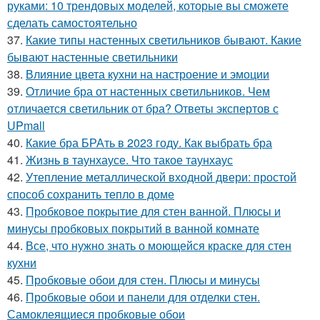
руками: 10 трендовых моделей, которые вы сможете
сделать самостоятельно
37.
Какие типы настенных светильников бывают. Какие
бывают настенные светильники
38.
Влияние цвета кухни на настроение и эмоции
39.
Отличие бра от настенных светильников. Чем
отличается светильник от бра? Ответы экспертов с
UPmall
40.
Какие бра БРАть в 2023 году. Как выбрать бра
41.
Жизнь в таунхаусе. Что такое таунхаус
42.
Утепление металлической входной двери: простой
способ сохранить тепло в доме
43.
Пробковое покрытие для стен ванной. Плюсы и
минусы пробковых покрытий в ванной комнате
44.
Все, что нужно знать о моющейся краске для стен
кухни
45.
Пробковые обои для стен. Плюсы и минусы
46.
Пробковые обои и панели для отделки стен.
Самоклеящиеся пробковые обои