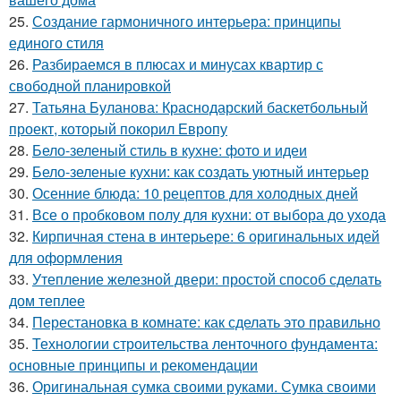
25.
Создание гармоничного интерьера: принципы
единого стиля
26.
Разбираемся в плюсах и минусах квартир с
свободной планировкой
27.
Татьяна Буланова: Краснодарский баскетбольный
проект, который покорил Европу
28.
Бело-зеленый стиль в кухне: фото и идеи
29.
Бело-зеленые кухни: как создать уютный интерьер
30.
Осенние блюда: 10 рецептов для холодных дней
31.
Все о пробковом полу для кухни: от выбора до ухода
32.
Кирпичная стена в интерьере: 6 оригинальных идей
для оформления
33.
Утепление железной двери: простой способ сделать
дом теплее
34.
Перестановка в комнате: как сделать это правильно
35.
Технологии строительства ленточного фундамента:
основные принципы и рекомендации
36.
Оригинальная сумка своими руками. Сумка своими