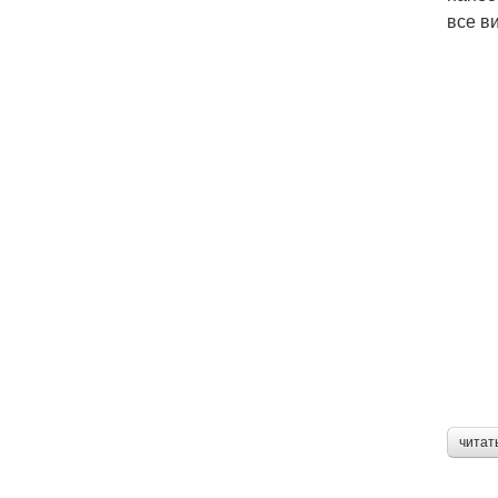
все в
читат