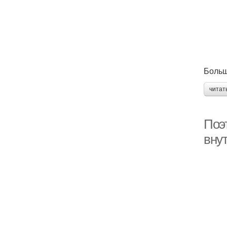
Больш
читат
Поэ
вну