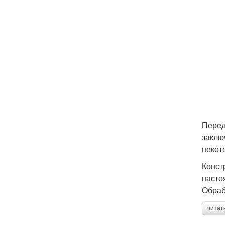
Перед
заклю
некот
Конст
насто
Обраб
читат