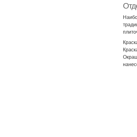
Отд
Наибо
тради
плито
Краск
Краск
Окраш
нанес