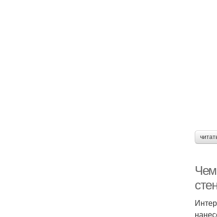
читат
Чем
сте
Интер
нанес