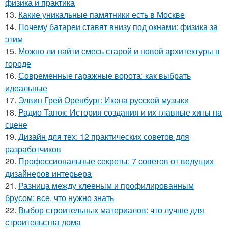
физика и практика
13.
Какие уникальные памятники есть в Москве
14.
Почему батареи ставят внизу под окнами: физика за
этим
15.
Можно ли найти смесь старой и новой архитектуры в
городе
16.
Современные гаражные ворота: как выбрать
идеальные
17.
Элвин Грей Оренбург: Икона русской музыки
18.
Радио Тапок: История создания и их главные хиты на
сцене
19.
Дизайн для тех: 12 практических советов для
разработчиков
20.
Профессиональные секреты: 7 советов от ведущих
дизайнеров интерьера
21.
Разница между клееным и профилированным
брусом: все, что нужно знать
22.
Выбор строительных материалов: что лучше для
строительства дома