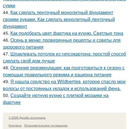
сумки
44.
Как сделать ленточный монолитный фундамент
своими руками. Как сделать монолитный ленточный
фундамент
45.
Как подобрать цвет фартука на кухню. Светлые тона
46.
Осень в меню: проверенные рецепты и советы для
здорового питания
47.
Шпаклевать потолок из гипсокартона: простой способ
сделать свой дом лучше
48.
Осенние рекомендации: как подготовиться к сезону с
помощью правильного режима и рациона питания
49.
Я нашла средство на Wildberries, которое спасло мои
волосы от постоянных укладок и использований фена.
50.
Создайте уютную кухню с плиткой мозаики на
фартуке
© 2026 Дизайн интерьера
Контакты
Пользовательское соглашение