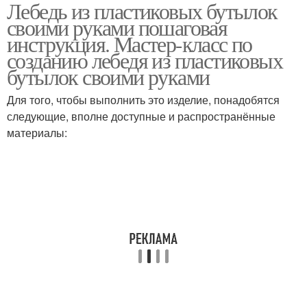
Лебедь из пластиковых бутылок
Лебедь из покрышки
Лебедь из бутылок
своими руками пошаговая
инструкция. Мастер-класс по
созданию лебедя из пластиковых
бутылок своими руками
Кашпо из пластиковых
бутылок
Для того, чтобы выполнить это изделие, понадобятся
следующие, вполне доступные и распространённые
материалы: