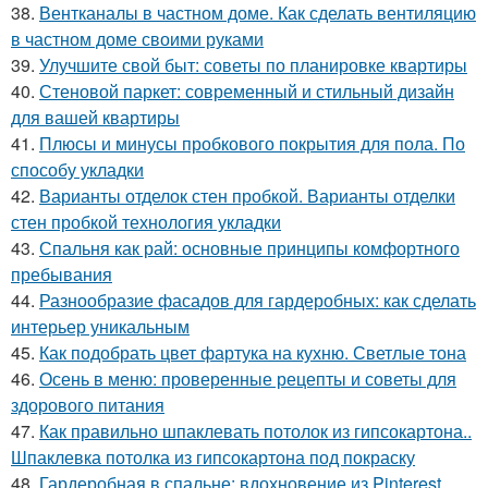
38.
Вентканалы в частном доме. Как сделать вентиляцию
в частном доме своими руками
39.
Улучшите свой быт: советы по планировке квартиры
40.
Стеновой паркет: современный и стильный дизайн
для вашей квартиры
41.
Плюсы и минусы пробкового покрытия для пола. По
способу укладки
42.
Варианты отделок стен пробкой. Варианты отделки
стен пробкой технология укладки
43.
Спальня как рай: основные принципы комфортного
пребывания
44.
Разнообразие фасадов для гардеробных: как сделать
интерьер уникальным
45.
Как подобрать цвет фартука на кухню. Светлые тона
46.
Осень в меню: проверенные рецепты и советы для
здорового питания
47.
Как правильно шпаклевать потолок из гипсокартона..
Шпаклевка потолка из гипсокартона под покраску
48.
Гардеробная в спальне: вдохновение из Pinterest