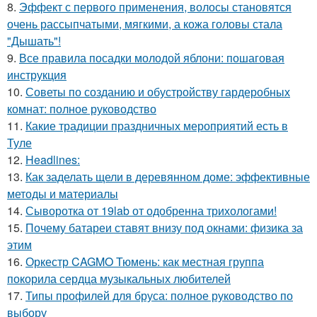
8.
Эффект с первого применения, волосы становятся
очень рассыпчатыми, мягкими, а кожа головы стала
"Дышать"!
9.
Все правила посадки молодой яблони: пошаговая
инструкция
10.
Советы по созданию и обустройству гардеробных
комнат: полное руководство
11.
Какие традиции праздничных мероприятий есть в
Туле
12.
Headlines:
13.
Как заделать щели в деревянном доме: эффективные
методы и материалы
14.
Сыворотка от 19lab от одобренна трихологами!
15.
Почему батареи ставят внизу под окнами: физика за
этим
16.
Оркестр CAGMO Тюмень: как местная группа
покорила сердца музыкальных любителей
17.
Типы профилей для бруса: полное руководство по
выбору