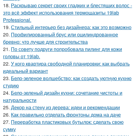
18.
Раскрываю секрет своих гладких и блестящих волос -
это всё эффект использования термощазиты 19lab
Professional.
19.
Стильный интерьер без дизайнера: как это возможно
20.
Профилированный брус или оцилиндрованное
бревно: что лучше для строительства
21.
По совету подруги попробовала пилинг для кожи
головы от 19lab.
22.
У кого квартира свободной планировки: как выбрать
идеальный вариант
23.
Бело-зеленое волшебство: как создать уютную кухню
студию
24.
Бело-зеленый дизайн кухни: сочетание чистоты и
натуральности
25.
Декор на стену из дерева: идеи и рекомендации
26.
Как правильно отделать фронтоны дома на даче
27.
Переработка пластиковых бутылок: сделать свою
сумку