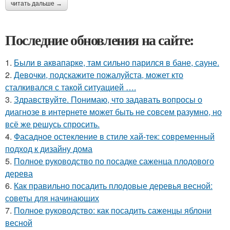
читать дальше →
Последние обновления на сайте:
1.
Были в аквапарке, там сильно парился в бане, сауне.
2.
Девочки, подскажите пожалуйста, может кто
сталкивался с такой ситуацией ….
3.
Здравствуйте. Понимаю, что задавать вопросы о
диагнозе в интернете может быть не совсем разумно, но
всё же решусь спросить.
4.
Фасадное остекление в стиле хай-тек: современный
подход к дизайну дома
5.
Полное руководство по посадке саженца плодового
дерева
6.
Как правильно посадить плодовые деревья весной:
советы для начинающих
7.
Полное руководство: как посадить саженцы яблони
весной