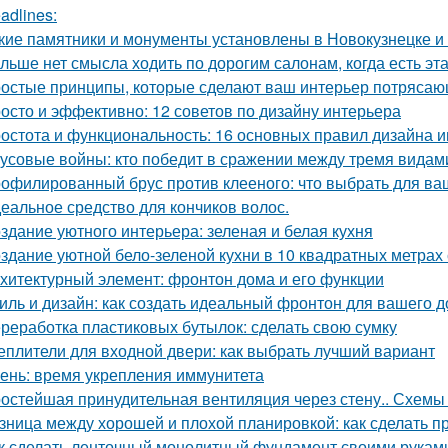
adlines:
кие памятники и монументы установлены в Новокузнецке и
льше нет смысла ходить по дорогим салонам, когда есть э
остые принципы, которые сделают ваш интерьер потрясающ
осто и эффективно: 12 советов по дизайну интерьера
остота и функциональность: 16 основных правил дизайна 
усовые войны: кто победит в сражении между тремя видам
офилированный брус против клееного: что выбрать для ва
еальное средство для кончиков волос.
здание уютного интерьера: зеленая и белая кухня
здание уютной бело-зеленой кухни в 10 квадратных метрах
хитектурный элемент: фронтон дома и его функции
иль и дизайн: как создать идеальный фронтон для вашего 
реработка пластиковых бутылок: сделать свою сумку
еплители для входной двери: как выбрать лучший вариант
ень: время укрепления иммунитета
остейшая принудительная вентиляция через стену.. Схемы 
зница между хорошей и плохой планировкой: как сделать 
к сделать ленточный монолитный фундамент своими руками