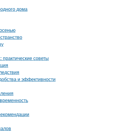
родного дома
 осенью
остранство
ву
 практические советы
кция
ледствия
удобства и эффективности
пления
овременность
 рекомендации
налов