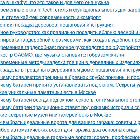
га в шкафу: что это такое и для чего она нужна
ременные окна hi-tech: стиль и функциональность для заго
 в стиле хай-тек: современность и комфорт
енняя посадка деревьев: пошаговая инструкция
ное руководство: как правильно посадить яблоню весной и
нировка гардеробной с размерами: как создать удобное пр
ременная гардеробная: полное руководство по обустройст
кестр CAGMO: где музыка становится образом жизни
временные методы заделки трещин в деревянных изделиях:
к заделать трещины в деревянном доме: пошаговая инстру
чему появляются трещины в бревнах сруба: причины и пос
чему батареи принято устанавливать под окном: Секреты 
кие уникальные памятники есть в Москве
чему батареи всегда под окном: секреты оптимального ото
чему батареи традиционно ставят под окнами: история и с
кие секретные музеи или галереи есть в Москве
к выбрать идеальные ворота для вашего гаража: советы и
бор автоматических ворот для гаража: два основных вида
к выбрать идеальные гаражные ворота: советы профессио