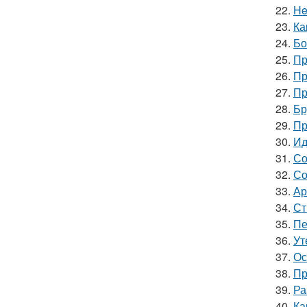
22.
He
23.
Ка
24.
Бо
25.
Пр
26.
Пр
27.
Пр
28.
Бр
29.
Пр
30.
Ид
31.
Со
32.
Со
33.
Ар
34.
Ст
35.
Пе
36.
Ут
37.
Ос
38.
Пр
39.
Ра
40.
Ка