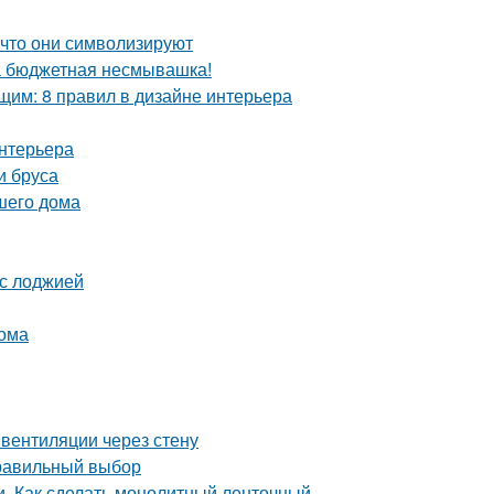
 что они символизируют
та бюджетная несмывашка!
им: 8 правил в дизайне интерьера
интерьера
и бруса
шего дома
 с лоджией
дома
вентиляции через стену
правильный выбор
. Как сделать монолитный ленточный