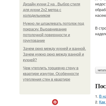
недос
Дизайн кухни 2 на . Выбор стиля
обраб
для кухни 2х2 метра с
насек
холодильником
Нужно ли шпаклевать потолок под
В стр
покраску. Выравнивание
надел
потолочной поверхности и
грунтование
Зачем окно между кухней и ванной.
Зачем нужно окно между ванной и
кухней?
Чем утеплить торцевую стену в
читат
квартире изнутри. Особенности
утепления стен в квартире
Пос
1.
В н
2.
Как