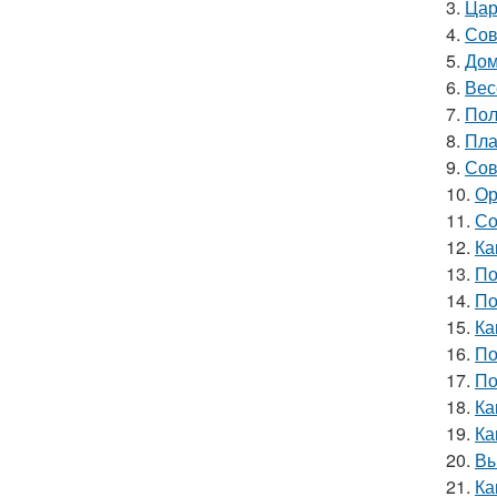
3.
Цар
4.
Сов
5.
Дом
6.
Вес
7.
Пол
8.
Пла
9.
Сов
10.
Ор
11.
Со
12.
Ка
13.
По
14.
По
15.
Ка
16.
По
17.
По
18.
Ка
19.
Ка
20.
Вы
21.
Ка