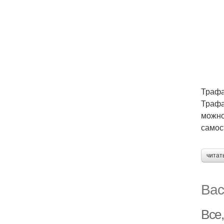
Траф
Трафа
можно
самос
читат
Вас
Все,