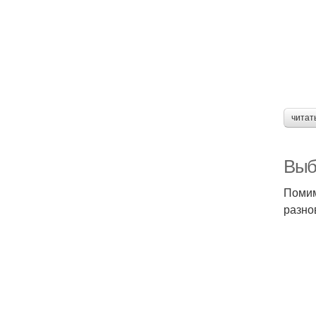
читат
Выб
Помим
разно