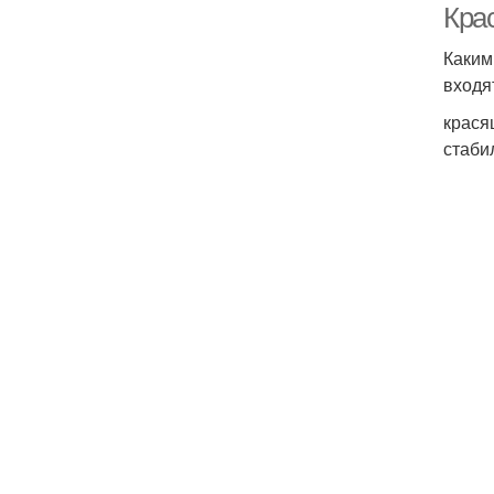
Кра
Каким
входя
крася
стаби