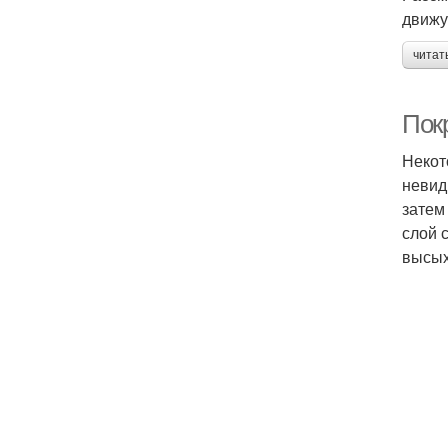
движу
читат
Покр
Некот
невид
затем
слой 
высых