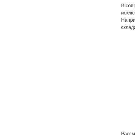
В сов
исклю
Напри
склад
Рассм