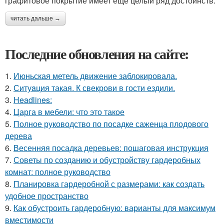
графитовое покрытие имеет ещё целый ряд достоинств:
читать дальше →
Последние обновления на сайте:
1.
Июньская метель движение заблокировала.
2.
Ситуaция такая. К свекрови в гости ездили.
3.
Headlines:
4.
Царга в мебели: что это такое
5.
Полное руководство по посадке саженца плодового
дерева
6.
Весенняя посадка деревьев: пошаговая инструкция
7.
Советы по созданию и обустройству гардеробных
комнат: полное руководство
8.
Планировка гардеробной с размерами: как создать
удобное пространство
9.
Как обустроить гардеробную: варианты для максимум
вместимости