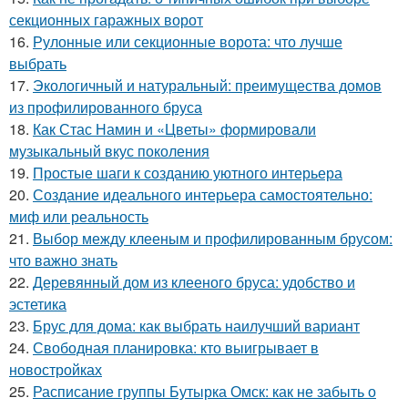
секционных гаражных ворот
16.
Рулонные или секционные ворота: что лучше
выбрать
17.
Экологичный и натуральный: преимущества домов
из профилированного бруса
18.
Как Стас Намин и «Цветы» формировали
музыкальный вкус поколения
19.
Простые шаги к созданию уютного интерьера
20.
Создание идеального интерьера самостоятельно:
миф или реальность
21.
Выбор между клееным и профилированным брусом:
что важно знать
22.
Деревянный дом из клееного бруса: удобство и
эстетика
23.
Брус для дома: как выбрать наилучший вариант
24.
Свободная планировка: кто выигрывает в
новостройках
25.
Расписание группы Бутырка Омск: как не забыть о