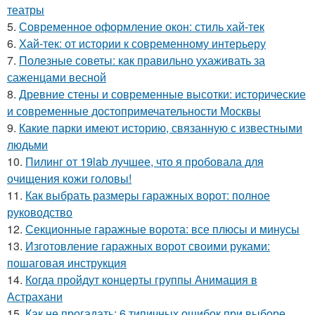
театры
5.
Современное оформление окон: стиль хай-тек
6.
Хай-тек: от истории к современному интерьеру
7.
Полезные советы: как правильно ухаживать за
саженцами весной
8.
Древние стены и современные высотки: исторические
и современные достопримечательности Москвы
9.
Какие парки имеют историю, связанную с известными
людьми
10.
Пилинг от 19lab лучшее, что я пробовала для
очищения кожи головы!
11.
Как выбрать размеры гаражных ворот: полное
руководство
12.
Секционные гаражные ворота: все плюсы и минусы
13.
Изготовление гаражных ворот своими руками:
пошаговая инструкция
14.
Когда пройдут концерты группы Анимация в
Астрахани
15.
Как не прогадать: 6 типичных ошибок при выборе