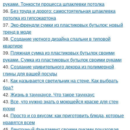
руками. Тонкости процесса шпаклевки потолка
36.
Без труда и дорого: самостоятельная шпаклевка
потолка из гипсокартона
37.
Эко-френдли сумки из пластиковых бутылок: новый
тренд в моде
38.
Создание уютного дизайна спальни в типовой
квартире
39.
Пляжная сумка из пластиковых бутылок своими
руками. Сумка из пластиковых бутылок своими руками
40.
Создание удивительного декора из полимерной
глины для вашей посуды
41.
Как называется светильник на стене. Как выбрать
бра?
42.
Жизнь в таунхаусе. Что такое таунхаус
43.
Все, что нужно знать о моющейся краске для стен
кухни
44.
Просто и со вкусом: как приготовить блюда, которые
нравятся всем
45.
Ленточный фундамент своими руками пошаговая