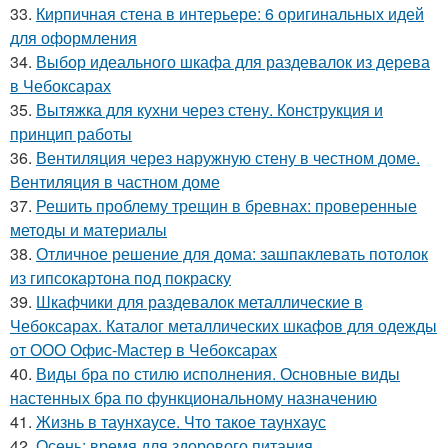
33.
Кирпичная стена в интерьере: 6 оригинальных идей
для оформления
34.
Выбор идеального шкафа для раздевалок из дерева
в Чебоксарах
35.
Вытяжка для кухни через стену. Конструкция и
принцип работы
36.
Вентиляция через наружную стену в честном доме.
Вентиляция в частном доме
37.
Решить проблему трещин в бревнах: проверенные
методы и материалы
38.
Отличное решение для дома: зашпаклевать потолок
из гипсокартона под покраску
39.
Шкафчики для раздевалок металлические в
Чебоксарах. Каталог металлических шкафов для одежды
от ООО Офис-Мастер в Чебоксарах
40.
Виды бра по стилю исполнения. Основные виды
настенных бра по функциональному назначению
41.
Жизнь в таунхаусе. Что такое таунхаус
42.
Осень: время для здорового питания