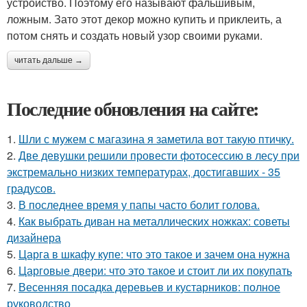
устройство. Поэтому его называют фальшивым,
ложным. Зато этот декор можно купить и приклеить, а
потом снять и создать новый узор своими руками.
читать дальше →
Последние обновления на сайте:
1.
Шли с мужем с магазина я заметила вот такую птичку.
2.
Две девушки решили провести фотосессию в лесу при
экстремально низких температурах, достигавших - 35
градусов.
3.
В последнее время у папы часто болит голова.
4.
Как выбрать диван на металлических ножках: советы
дизайнера
5.
Царга в шкафу купе: что это такое и зачем она нужна
6.
Царговые двери: что это такое и стоит ли их покупать
7.
Весенняя посадка деревьев и кустарников: полное
руководство