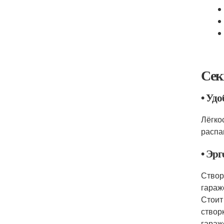
Сек
• Удо
Лёгко
распа
• Эр
Створ
гараж
Стоит
створ
гараж