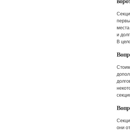
воро
Секци
первы
места
и дол
В цел
Вопр
Стоим
допол
долго
некот
секцио
Вопр
Секци
они о