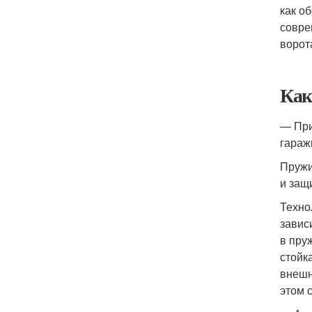
как о
совре
ворот
Как
— При
гараж
Пружи
и защ
Техно
завис
в пру
стойк
внешн
этом 