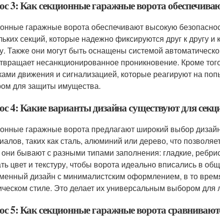
ос 3: Как секционные гаражные ворота обеспечиваю
онные гаражные ворота обеспечивают высокую безопасность
льких секций, которые надежно фиксируются друг к другу и
у. Также они могут быть оснащены системой автоматическо
твращает несанкционированное проникновение. Кроме тог
ками движения и сигнализацией, которые реагируют на поп
ом для защиты имущества.
ос 4: Какие варианты дизайна существуют для сек
онные гаражные ворота предлагают широкий выбор дизайна
иалов, таких как сталь, алюминий или дерево, что позволя
 они бывают с разными типами заполнения: гладкие, ребрис
ть цвет и текстуру, чтобы ворота идеально вписались в о
менный дизайн с минималистским оформлением, в то время
ическом стиле. Это делает их универсальным выбором для 
ос 5: Как секционные гаражные ворота сравниваю