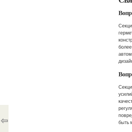
Вопр
Секци
герме
конст
более
автом
дизай
Вопр
Секци
усили
качес
регул
повре
⇦
быть 