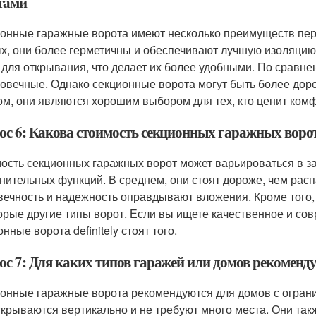
тами
онные гаражные ворота имеют несколько преимуществ пер
х, они более герметичны и обеспечивают лучшую изоляцию.
 для открывания, что делает их более удобными. По сравн
говечные. Однако секционные ворота могут быть более дор
ом, они являются хорошим выбором для тех, кто ценит комфо
ос 6: Какова стоимость секционных гаражных ворот 
ость секционных гаражных ворот может варьироваться в за
нительных функций. В среднем, они стоят дороже, чем рас
вечность и надежность оправдывают вложения. Кроме того
орые другие типы ворот. Если вы ищете качественное и со
нные ворота definitely стоят того.
ос 7: Для каких типов гаражей или домов рекомен
онные гаражные ворота рекомендуются для домов с ограни
ткрываются вертикально и не требуют много места. Они так