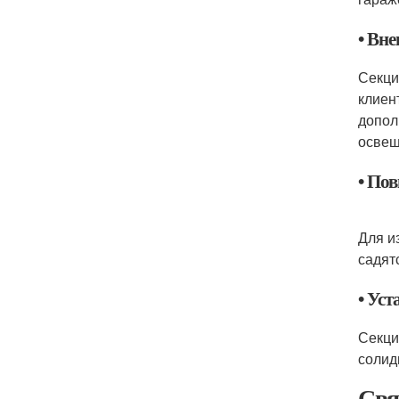
• Вн
Секци
клиен
допол
освещ
• По
Для и
садят
• Ус
Секци
солид
Свя