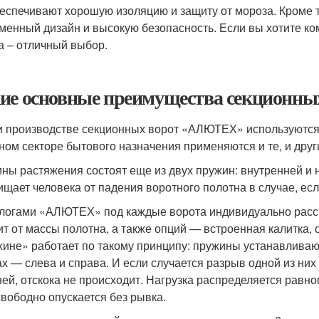
беспечивают хорошую изоляцию и защиту от мороза. Кроме то
менный дизайн и высокую безопасность. Если вы хотите ко
а – отличный выбор.
ие основные преимущества секционны
 производстве секционных ворот «АЛЮТЕХ» используются
ном секторе бытового назначения применяются и те, и дру
ны растяжения состоят еще из двух пружин: внутренней и 
ищает человека от падения воротного полотна в случае, ес
логами «АЛЮТЕХ» под каждые ворота индивидуально рассч
ит от массы полотна, а также опций — встроенная калитка
жине» работает по такому принципу: пружины устанавливаю
ах — слева и справа. И если случается разрыв одной из них
ей, отскока не происходит. Нагрузка распределяется равн
свободно опускается без рывка.