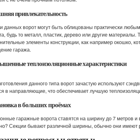
ешняя привлекательность
и данных ворот могут быть облицованы практически любы
та, будь то металл, пластик, дерево или другие материалы. 
нительные элементы конструкции, как например окошко, ко
ение гаража.
вышенные теплоизоляционные характеристики
зготовления данного типа ворот зачастую используют сэнд
ся в направляющие, что обеспечивает лучшую теплоизоля
тановка в больших проёмах
онные гаражные ворота ставятся на ширину до 7 метров и в
но? Секции бывают различной ширины, обычно они имеют 
занные вопросы и ответы: