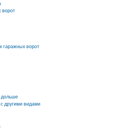
а
х ворот
х гаражных ворот
и дольше
 с другими видами
.