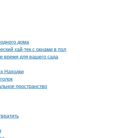
родного дома
еский хай-тек с окнами в пол
ое время для вашего сада
ях Находки
уголок
альное пространство
твратить
и
ва