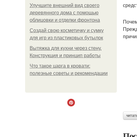
средс
Улучшите внешний вид своего
деревянного дома с помощью
облицовки и отделки фронтона
Почем
Прежд
Создай свою косметичку и сумку
причи
для игр из пластиковых бутылок
Вытяжка для кухни через стену.
Конструкция и принцип работы
Что такое царга в кровати:
полезные советы и рекомендации
читат
Пос