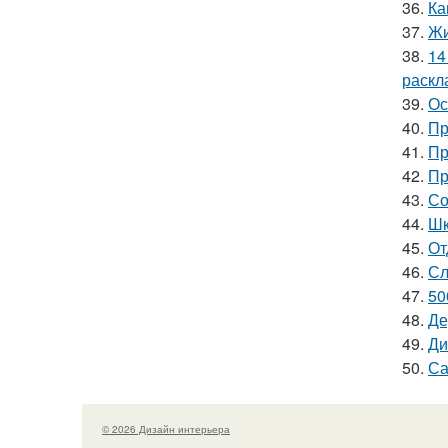
36.
Ка
37.
Жи
38.
14
раскл
39.
Ос
40.
Пр
41.
Пр
42.
Пр
43.
Со
44.
Шк
45.
От
46.
Сл
47.
50
48.
Де
49.
Ди
50.
Са
© 2026 Дизайн интерьера