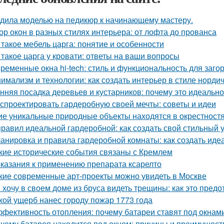
дила моделью на педикюр к начинающему мастеру.
ор окон в разных стилях интерьера: от лофта до прованса
 такое мебель царга: понятие и особенности
 такое царга у кровати: ответы на ваши вопросы
ременные окна hi-tech: стиль и функциональность для заго
имализм и технологии: как создать интерьер в стиле нордич
нняя посадка деревьев и кустарников: почему это идеальн
 спроектировать гардеробную своей мечты: советы и идеи
ие уникальные природные объекты находятся в окрестност
правил идеальной гардеробной: как создать свой стильный 
анировка и правила гардеробной комнаты: как создать иде
кие исторические события связаны с Кремлем
казания к применению препарата ксарелто
кие современные арт-проекты можно увидеть в Москве
 хочу в своем доме из бруса видеть трещины: как это предо
кой ущерб нанес городу пожар 1773 года
фективность отопления: почему батареи ставят под окнам
чему батарея находится под окном: причины и преимущест