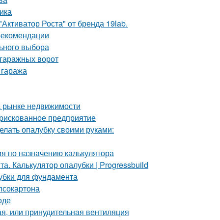
ика
Активатор Роста" от бренда 19lab.
 рекомендации
льного выбора
 гаражных ворот
 гаража
а рынке недвижимости
 рискованное предприятие
елать опалубку своими руками:
ия по назначению калькулятора
. Калькулятор опалубки | Progressbuild
лубки для фундамента
ипсокартона
оде
ая, или принудительная вентиляция