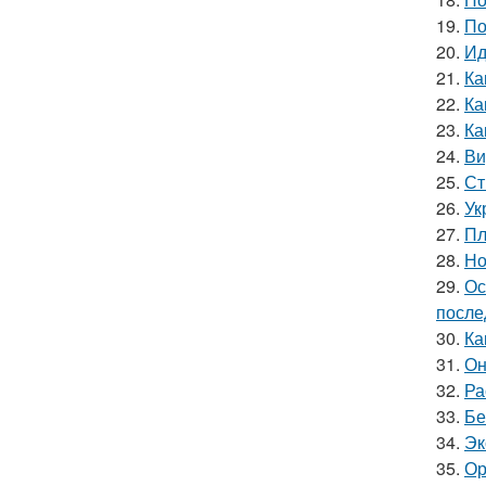
19.
По
20.
Ид
21.
Ка
22.
Ка
23.
Ка
24.
Ви
25.
Ст
26.
Ук
27.
Пл
28.
Но
29.
Ос
после
30.
Ка
31.
Он
32.
Ра
33.
Бе
34.
Эк
35.
Ор