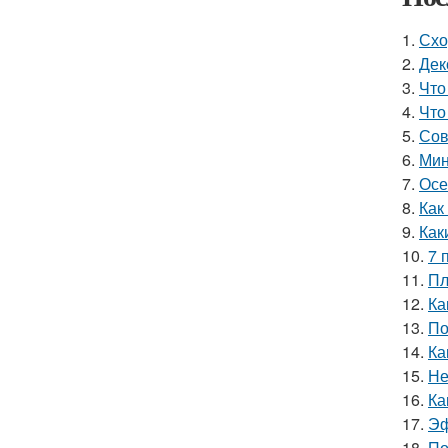
1.
Схо
2.
Дек
3.
Что
4.
Что
5.
Сов
6.
Мин
7.
Осе
8.
Как
9.
Как
10.
7 
11.
Пл
12.
Ка
13.
По
14.
Ка
15.
Не
16.
Ка
17.
Эф
18.
По