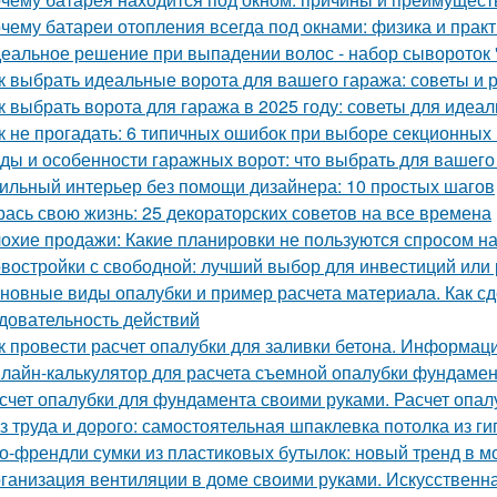
чему батареи отопления всегда под окнами: физика и практ
еальное решение при выпадении волос - набор сывороток "
к выбрать идеальные ворота для вашего гаража: советы и
к выбрать ворота для гаража в 2025 году: советы для идеа
к не прогадать: 6 типичных ошибок при выборе секционных
ды и особенности гаражных ворот: что выбрать для вашего
ильный интерьер без помощи дизайнера: 10 простых шагов
рась свою жизнь: 25 декораторских советов на все времена
охие продажи: Какие планировки не пользуются спросом н
востройки с свободной: лучший выбор для инвестиций или
новные виды опалубки и пример расчета материала. Как сд
довательность действий
к провести расчет опалубки для заливки бетона. Информац
лайн-калькулятор для расчета съемной опалубки фундамента
счет опалубки для фундамента своими руками. Расчет опа
з труда и дорого: самостоятельная шпаклевка потолка из г
о-френдли сумки из пластиковых бутылок: новый тренд в м
ганизация вентиляции в доме своими руками. Искусственн