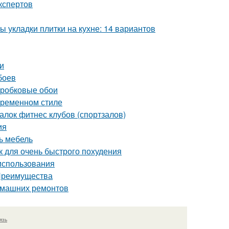
кспертов
ы укладки плитки на кухне: 14 вариантов
и
боев
пробковые обои
овременном стиле
лок фитнес клубов (спортзалов)
ия
ь мебель
ак для очень быстрого похудения
 использования
 Преимущества
домашних ремонтов
язь