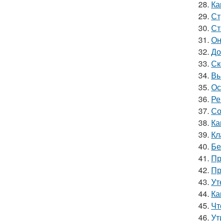
28.
Ка
29.
Ст
30.
Ст
31.
Он
32.
До
33.
Ск
34.
Вы
35.
Ос
36.
Ре
37.
Со
38.
Ка
39.
Кл
40.
Бе
41.
Пр
42.
Пр
43.
Ут
44.
Ка
45.
Чт
46.
Ут