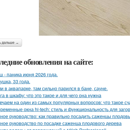
ь дальше →
ледние обновления на сайте:
ш - паника июня 2026 года.
ушка, 33 года.
и в аквапарке, там сильно парился в бане, сауне.
га в шкафу: что это такое и для чего она нужна
ечаем на один из самых популярных вопросов: что такое сч
ременные окна hi-tech: стиль и функциональность для заго
ное руководство: как правильно посадить саженцы плодов
ное руководство по посадке саженца плодового дерева