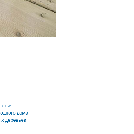
астье
родного дома
ых деревьев