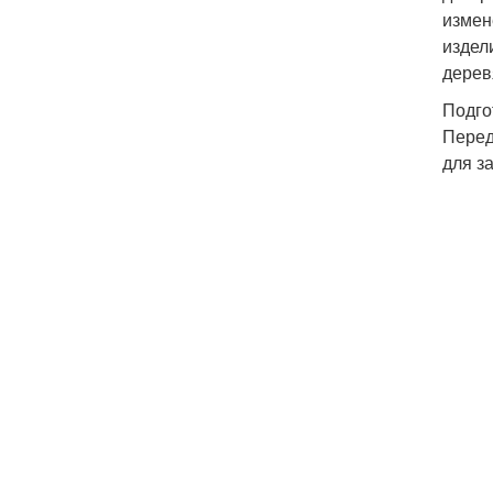
измен
издел
дерев
Подго
Перед
для з