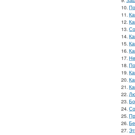
9.
Защ
10.
По
11.
Ка
12.
Ка
13.
Со
14.
Ка
15.
Ка
16.
Ка
17.
He
18.
По
19.
Ка
20.
Ка
21.
Ка
22.
Лю
23.
Бо
24.
Со
25.
Пр
26.
Бе
27.
Эт