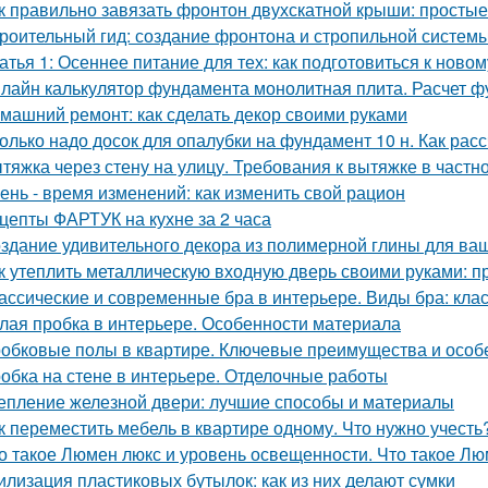
к правильно завязать фронтон двухскатной крыши: просты
роительный гид: создание фронтона и стропильной систем
атья 1: Осеннее питание для тех: как подготовиться к ново
лайн калькулятор фундамента монолитная плита. Расчет 
машний ремонт: как сделать декор своими руками
олько надо досок для опалубки на фундамент 10 н. Как рас
тяжка через стену на улицу. Требования к вытяжке в частн
ень - время изменений: как изменить свой рацион
цепты ФАРТУК на кухне за 2 часа
здание удивительного декора из полимерной глины для ва
к утеплить металлическую входную дверь своими руками: п
ассические и современные бра в интерьере. Виды бра: кл
лая пробка в интерьере. Особенности материала
обковые полы в квартире. Ключевые преимущества и особ
обка на стене в интерьере. Отделочные работы
епление железной двери: лучшие способы и материалы
к переместить мебель в квартире одному. Что нужно учесть
о такое Люмен люкс и уровень освещенности. Что такое Лю
илизация пластиковых бутылок: как из них делают сумки