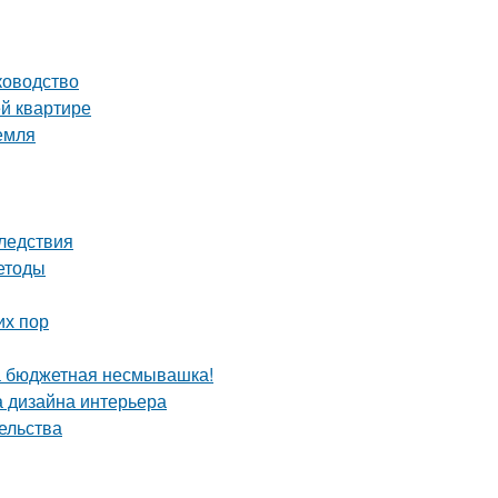
ководство
й квартире
емля
ледствия
етоды
их пор
та бюджетная несмывашка!
а дизайна интерьера
ельства