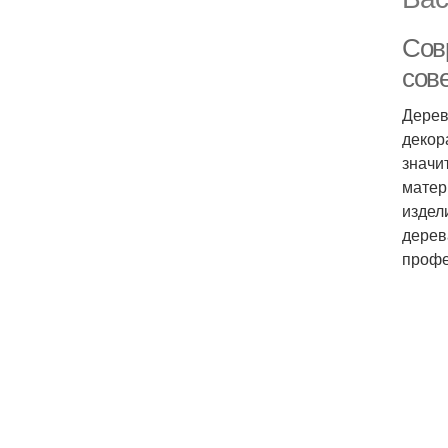
Сов
сов
Дерев
декор
значи
матер
издел
дерев
профе