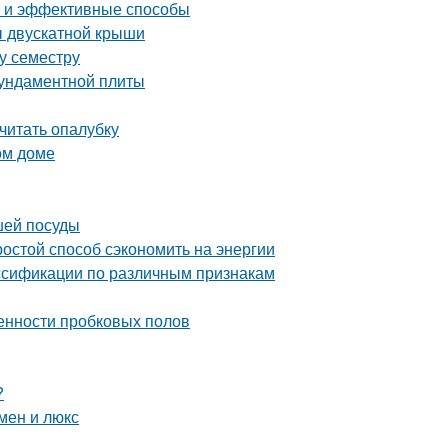
е и эффективные способы
ы двускатной крыши
му семестру
фундаментной плиты
считать опалубку
ом доме
шей посуды
ростой способ сэкономить на энергии
ассификации по различным признакам
енности пробковых полов
?
мен и люкс