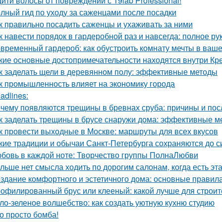
ити волосы от повреждений с 19lab Professional!
лный гид по уходу за саженцами после посадки
к правильно посадить саженцы и ухаживать за ними
к навести порядок в гардеробной раз и навсегда: полное ру
временный гардероб: как обустроить комнату мечты в ваше
кие основные достопримечательности находятся внутри Кр
к заделать щели в деревянном полу: эффективные методы
к промышленность влияет на экономику города
adlines:
чему появляются трещины в бревнах сруба: причины и пос
к заделать трещины в брусе снаружи дома: эффективные м
к провести выходные в Москве: маршруты для всех вкусов
кие традиции и обычаи Санкт-Петербурга сохраняются до с
бовь в каждой ноте: Творчество группы ПолнаЛюбви
льше нет смысла ходить по дорогим салонам, когда есть э
здание комфортного и эстетичного дома: основные правил
офилированный брус или клееный: какой лучше для строит
ло-зеленое волшебство: как создать уютную кухню студию
о просто бомба!