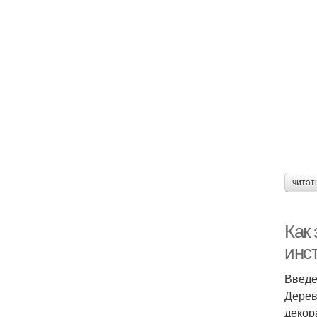
читат
Как
инс
Введ
Дерев
декор