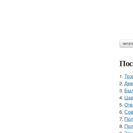
читат
Пос
1.
Трэ
2.
Дев
3.
Был
4.
Цар
5.
Отв
6.
Сов
7.
Пол
8.
Пол