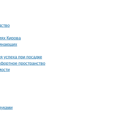
дство
иях Кирова
чинающих
я успеха при посадке
мфортное пространство
мости
руками