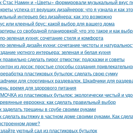
к Стас Намин и «Цветы» формировали музыкальный вкус п
креты успеха от ведущих дизайнеров: что я узнала и как эт
ильный интерьер без дизайнера: как это возможно
ус или клееный брус: какой выбор для вашего дома
артиры со свободной планировкой: что это такое и как выбр
ло-зеленая кухня: сочетание стиля и комфорта
ло-зеленый дизайн кухни: сочетание чистоты и натуральнос
здание уютного интерьера: зеленая и белая кухня
к правильно сделать пирог отмостки: подсказки и советы
онтон из досок: простые способы создания привлекательн
реработка пластиковых бутылок: сделать свою сумку
афчики для спортивных раздевалок. Шкафчики для раздев
ень: время для здорового питания
МОЧКА из пластиковых бутылок: экологически чистый и уд
ревянные евроокна: как сделать правильный выбор
к заделать трещины в срубе своими руками
к сделать вытяжку в частном доме своими руками. Как сдел
остроенном доме?
здайте уютный сад из пластиковых бутылок