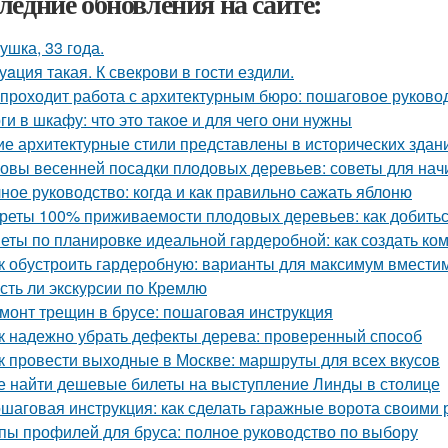
ледние обновления на сайте:
ушка, 33 года.
уaция такая. К свекрови в гости ездили.
 проходит работа с архитектурным бюро: пошаговое руково
ги в шкафу: что это такое и для чего они нужны
ие архитектурные стили представлены в исторических здан
овы весенней посадки плодовых деревьев: советы для на
ное руководство: когда и как правильно сажать яблоню
реты 100% приживаемости плодовых деревьев: как добитьс
еты по планировке идеальной гардеробной: как создать ко
к обустроить гардеробную: варианты для максимум вмести
Есть ли экскурсии по Кремлю
монт трещин в брусе: пошаговая инструкция
к надежно убрать дефекты дерева: проверенный способ
к провести выходные в Москве: маршруты для всех вкусов
е найти дешевые билеты на выступление Линды в столице
шаговая инструкция: как сделать гаражные ворота своими 
пы профилей для бруса: полное руководство по выбору