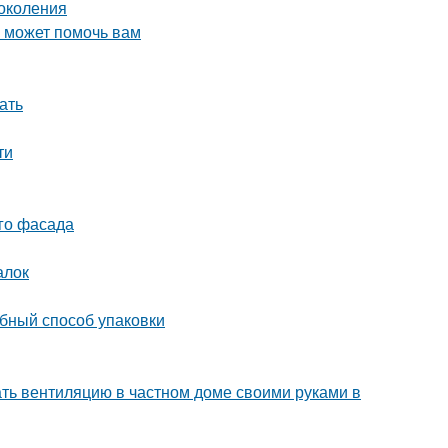
околения
о может помочь вам
ать
ти
ого фасада
алок
обный способ упаковки
ать вентиляцию в частном доме своими руками в