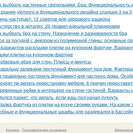
к выбрать настенные светильники. Бра: функциональность 
здание уютного и функционального дизайна спальни 3 на 3
ень наступает: 12 советов для здорового рациона
стерство в деталях: 20 правил идеальной планировки
к выбрать бра на стену. Назначение и разновидности бра
од за посудой с декором из полимерной глины: основные п
 вариантов раскладки плитки на кухонном фартуке. Вариант
адки плитки на кухонном фартуке
обковые обои для стен. Плюсы и минусы
авильно заливаем ленточный фундамент под дом. Факторы
к правильно построить фундамент для частного дома. Осо
едует ли делать перестановку мебели. 6 причин переставит
ревянные рейки в интерьере на стене гостиной. Варианты
дулся паркет: что делать, если ваш пол начал пухнуть
ладка фартука из плитки на кухне своими руками. На каком 
обные и функциональные шкафы для раздевалок в бассей
Контакты
Пользовательское соглашение
Обратная св