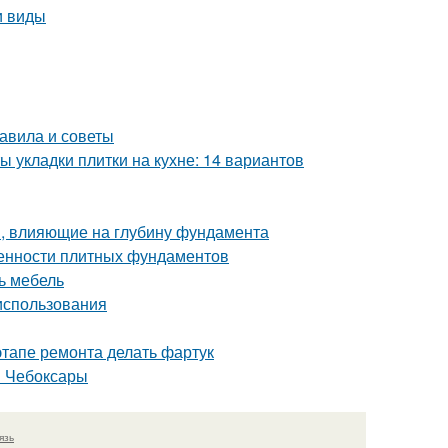
и виды
равила и советы
ы укладки плитки на кухне: 14 вариантов
, влияющие на глубину фундамента
бенности плитных фундаментов
ь мебель
 использования
этапе ремонта делать фартук
н Чебоксары
язь