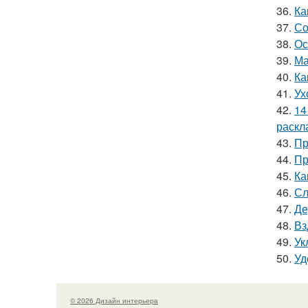
36.
Ка
37.
Со
38.
Ос
39.
Ма
40.
Ка
41.
Ух
42.
14
раскл
43.
Пр
44.
Пр
45.
Ка
46.
Сл
47.
Де
48.
Вз
49.
Ук
50.
Уд
© 2026 Дизайн интерьера