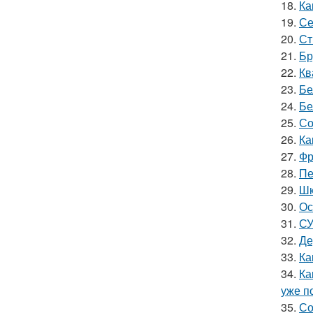
18.
Ка
19.
Се
20.
Ст
21.
Бр
22.
Кв
23.
Бе
24.
Бе
25.
Со
26.
Ка
27.
Фр
28.
Пе
29.
Шк
30.
Ос
31.
СУ
32.
Де
33.
Ка
34.
Ка
уже п
35.
Со