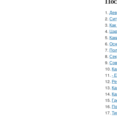
Пос
1.
Дев
2.
Сит
3.
Как
4.
Цар
5.
Как
6.
Осн
7.
Пол
8.
Сек
9.
Сов
10.
Ка
11.
- 
12.
Ре
13.
Ка
14.
Ка
15.
Гд
16.
По
17.
Ти