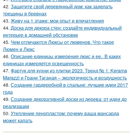
42.
Защитите свой деревянный дом: как заделать
трещины в бревнах
43.
Живу на 1 этаже: мои опыт и впечатления
44.
Доска для декора стен: создайте индивидуальный
интерьер в домашней обстановке
45.
Чем отличаются Люксы от люменов. Что такое
Люмен и Люкс
46.
Описание единицы измерения люкс и ее.. В каких
единицах измеряется освещенность
47.
Фартук для кухни из плитки 2023. Тренд № 1: Kerama
Marazzi и Грани Таганая – экологичность и воздушность
48.
Создание гардеробной в спальне: лучшие идеи 2017
года
49.
Создание декоративной доски из дерева: от идеи до
реализации
50.
Утепление пенопластом: почему ваша мансарда
может капать