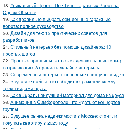
18.
Уникальный Проект: Все Типы Гаражных Ворот на
Одном Объекте
19.
Как правильно выбрать секционные гаражные
ворота: полное руководство
20.
Дизайн для тех: 12 практических советов для
разработчиков
21.
Стильный интерьер без помощи дизайнера: 10
простых шагов
22.
Простые принципы, которые сделают ваш интерьер
потрясающим: 8 правил в дизайне интерьера
23.
Современный интерьер: основные принципы и идеи
24.
Брусовые войны: кто победит в сражении между
тремя видами бруса
25.
Как выбрать наилучший материал для дома из бруса
26.
Анимация в Симферополе: что ждать от концертов
группы
27.
Будущее рынка недвижимости в Москве: стоит ли
покупать квартиру в 2025 году