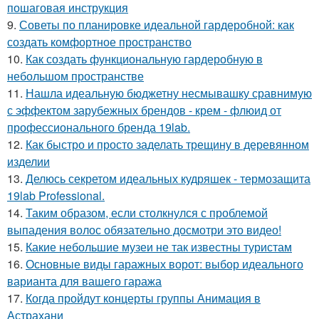
пошаговая инструкция
9.
Советы по планировке идеальной гардеробной: как
создать комфортное пространство
10.
Как создать функциональную гардеробную в
небольшом пространстве
11.
Нашла идеальную бюджетну несмывашку сравнимую
с эффектом зарубежных брендов - крем - флюид от
профессионального бренда 19lab.
12.
Как быстро и просто заделать трещину в деревянном
изделии
13.
Делюсь секретом идеальных кудряшек - термозащита
19lab Professional.
14.
Таким образом, если столкнулся с проблемой
выпадения волос обязательно досмотри это видео!
15.
Какие небольшие музеи не так известны туристам
16.
Основные виды гаражных ворот: выбор идеального
варианта для вашего гаража
17.
Когда пройдут концерты группы Анимация в
Астрахани