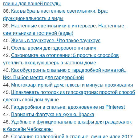
глины для вашей посуды
38.
Как выбрать настенные светильники. Бра:
функциональность и виды
39.
Настенные светильники в интерьере. Настенные
светильники в гостиной (виды)
40.
Жизнь в таунхаусе. Что такое таунхаус
41.
Осень: время для здорового питания
42.
Сэкономьте на отоплении: 5 простых способов
утеплить входную дверь в частном доме
43.
Как обустроить спальню с гардеробной комнатой..
№2. Выбор места для гардеробной
44.
Многоквартирный дом: плюсы и минусы проживания
45.
Шпаклевать потолок из гипсокартона: простой способ
сделать свой дом лучше
46.
Гардеробная в спальне: вдохновение из Pinterest
47.
Варианты фартука на кухню. Краска
48.
Удобные и функциональные шкафы для раздевалок
в бассейн Чебоксары
49.
Создание гардеробной в спальне: лучшие идеи 2017