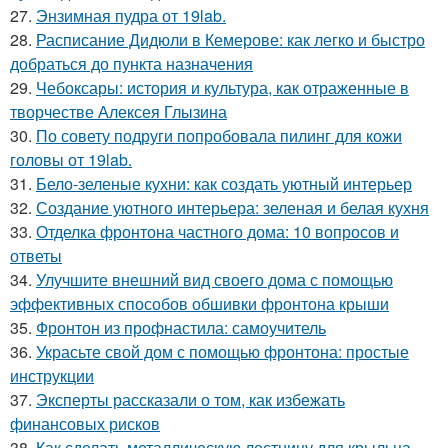
27.
Энзимная пудра от 19lab.
28.
Расписание Дидюли в Кемерове: как легко и быстро
добраться до пункта назначения
29.
Чебоксары: история и культура, как отраженные в
творчестве Алексея Глызина
30.
По совету подруги попробовала пилинг для кожи
головы от 19lab.
31.
Бело-зеленые кухни: как создать уютный интерьер
32.
Создание уютного интерьера: зеленая и белая кухня
33.
Отделка фронтона частного дома: 10 вопросов и
ответы
34.
Улучшите внешний вид своего дома с помощью
эффективных способов обшивки фронтона крыши
35.
Фронтон из профнастила: самоучитель
36.
Украсьте свой дом с помощью фронтона: простые
инструкции
37.
Эксперты рассказали о том, как избежать
финансовых рисков
38.
Как сделать металлическую лестницу для крыльца