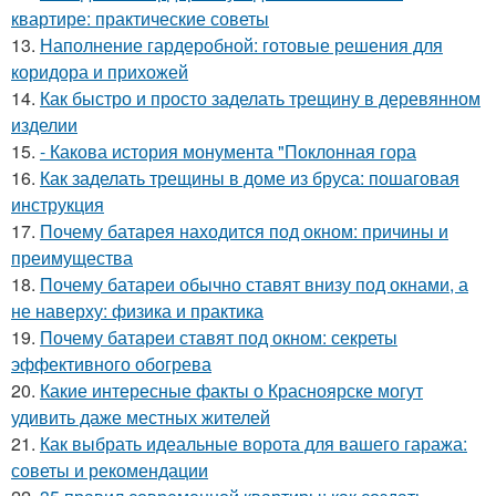
квартире: практические советы
13.
Наполнение гардеробной: готовые решения для
коридора и прихожей
14.
Как быстро и просто заделать трещину в деревянном
изделии
15.
- Какова история монумента "Поклонная гора
16.
Как заделать трещины в доме из бруса: пошаговая
инструкция
17.
Почему батарея находится под окном: причины и
преимущества
18.
Почему батареи обычно ставят внизу под окнами, а
не наверху: физика и практика
19.
Почему батареи ставят под окном: секреты
эффективного обогрева
20.
Какие интересные факты о Красноярске могут
удивить даже местных жителей
21.
Как выбрать идеальные ворота для вашего гаража:
советы и рекомендации