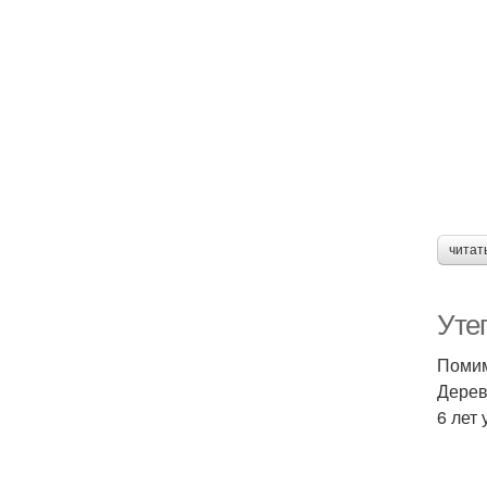
читат
Утеп
Помим
Дерев
6 лет