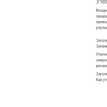
Уте
Входн
защищ
приво
улучш
Загол
Зачем
Утепл
энерг
регио
Загол
Как у