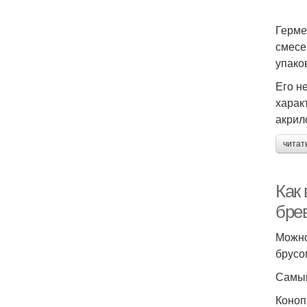
Герме
смесе
упако
Его н
харак
акрил
читат
Как
бре
Можно
брусо
Самый
Коноп