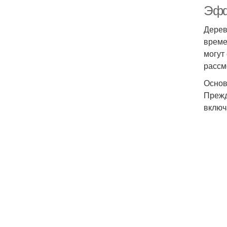
Эфф
Дерев
време
могут
рассм
Основ
Прежд
включ