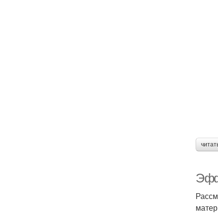
читат
Эфф
Рассм
матер