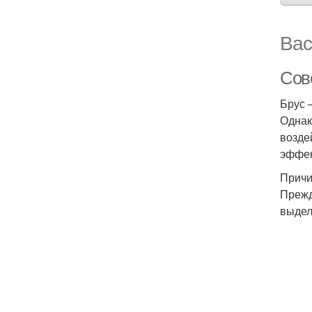
Вас
Сов
Брус 
Однак
возде
эффек
Причи
Прежд
выдел