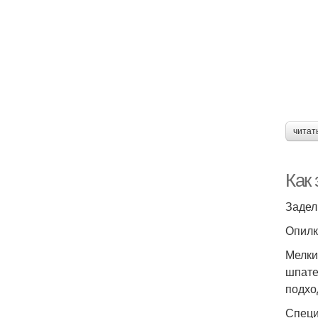
читат
Как
Задел
Опилк
Мелки
шпате
подхо
Специ