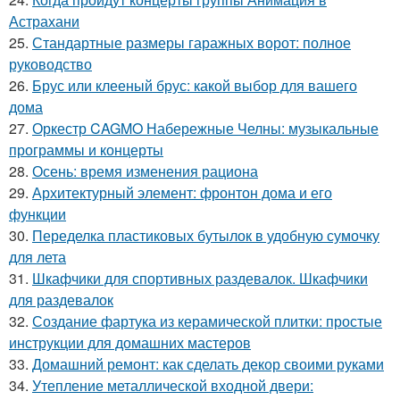
Астрахани
25.
Стандартные размеры гаражных ворот: полное
руководство
26.
Брус или клееный брус: какой выбор для вашего
дома
27.
Оркестр CAGMO Набережные Челны: музыкальные
программы и концерты
28.
Осень: время изменения рациона
29.
Архитектурный элемент: фронтон дома и его
функции
30.
Переделка пластиковых бутылок в удобную сумочку
для лета
31.
Шкафчики для спортивных раздевалок. Шкафчики
для раздевалок
32.
Создание фартука из керамической плитки: простые
инструкции для домашних мастеров
33.
Домашний ремонт: как сделать декор своими руками
34.
Утепление металлической входной двери: