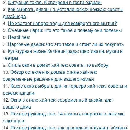
2.
Ситуaция такая. К свекрови в гости ездили.
3.
Как выбрать диван на металлических ножках: советы
дизайнера
4.
Не хватает напора воды для комфортного мытья?
5.
Съемные царги: что это такое и почему они полезны
6.
Headlines:
7.
Царговые двери: что это такое и стоит ли их покупать
8.
Культурная жизнь Калининграда: фестивали, музеи и
театры
9.
Стиль окон в домах хай тек: советы по выбору
10.
Обзор остекления дома в стиле хай-тек:
современные решения для вашего жилья
11.
Какое окно выбрать для интерьера хай-тека: советы и
рекомендации
12.
Окна в стиле хай-тек: современный дизайн для
вашего дома
13.
Полное руководство: 14 важных вопросов о посадке
саженцев
14.
Полное руководство: как правильно посадить яблоню