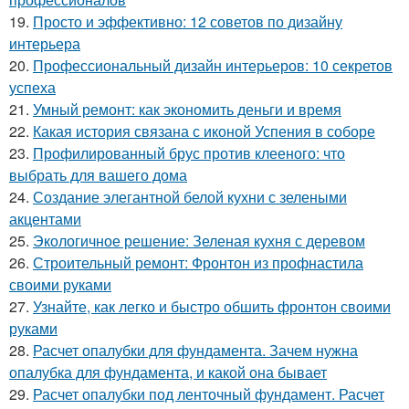
19.
Просто и эффективно: 12 советов по дизайну
интерьера
20.
Профессиональный дизайн интерьеров: 10 секретов
успеха
21.
Умный ремонт: как экономить деньги и время
22.
Какая история связана с иконой Успения в соборе
23.
Профилированный брус против клееного: что
выбрать для вашего дома
24.
Создание элегантной белой кухни с зелеными
акцентами
25.
Экологичное решение: Зеленая кухня с деревом
26.
Строительный ремонт: Фронтон из профнастила
своими руками
27.
Узнайте, как легко и быстро обшить фронтон своими
руками
28.
Расчет опалубки для фундамента. Зачем нужна
опалубка для фундамента, и какой она бывает
29.
Расчет опалубки под ленточный фундамент. Расчет