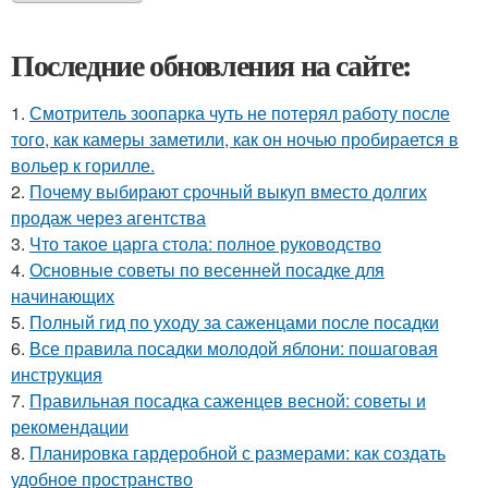
Последние обновления на сайте:
1.
Смотритель зоопарка чуть не потерял работу после
того, как камеры заметили, как он ночью пробирается в
вольер к горилле.
2.
Почему выбирают срочный выкуп вместо долгих
продаж через агентства
3.
Что такое царга стола: полное руководство
4.
Основные советы по весенней посадке для
начинающих
5.
Полный гид по уходу за саженцами после посадки
6.
Все правила посадки молодой яблони: пошаговая
инструкция
7.
Правильная посадка саженцев весной: советы и
рекомендации
8.
Планировка гардеробной с размерами: как создать
удобное пространство