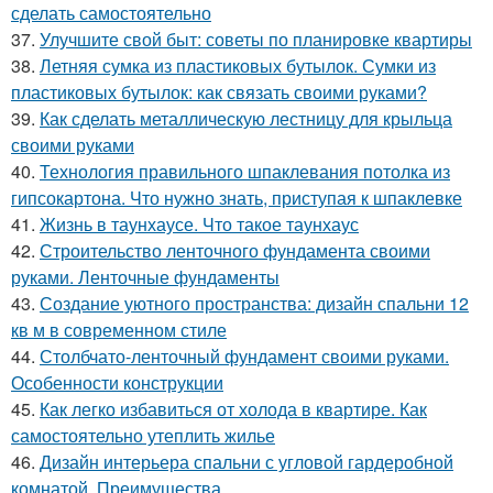
сделать самостоятельно
37.
Улучшите свой быт: советы по планировке квартиры
38.
Летняя сумка из пластиковых бутылок. Сумки из
пластиковых бутылок: как связать своими руками?
39.
Как сделать металлическую лестницу для крыльца
своими руками
40.
Технология правильного шпаклевания потолка из
гипсокартона. Что нужно знать, приступая к шпаклевке
41.
Жизнь в таунхаусе. Что такое таунхаус
42.
Строительство ленточного фундамента своими
руками. Ленточные фундаменты
43.
Создание уютного пространства: дизайн спальни 12
кв м в современном стиле
44.
Столбчато-ленточный фундамент своими руками.
Особенности конструкции
45.
Как легко избавиться от холода в квартире. Как
самостоятельно утеплить жилье
46.
Дизайн интерьера спальни с угловой гардеробной
комнатой. Преимущества