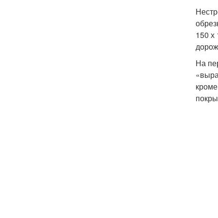
Нестр
обрез
150 х
дорож
На пе
«выра
кроме
покры