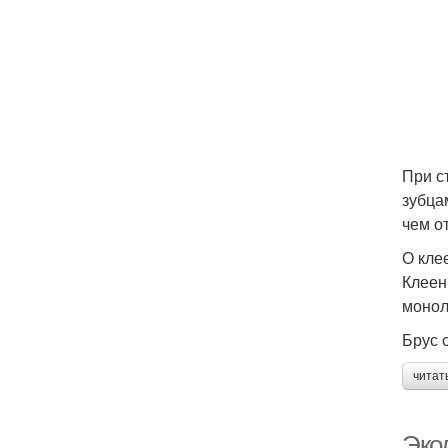
При с
зубца
чем о
О кле
Клеен
монол
Брус 
читат
Эко