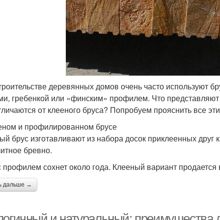
троительстве деревянных домов очень часто используют б
ми, гребенкой или «финским» профилем. Что представляют 
тличаются от клееного бруса? Попробуем прояснить все эт
еном и профилированном брусе
ый брус изготавливают из набора досок приклеенных друг к
итное бревно.
с профилем сохнет около года. Клееный вариант продается
ь дальше →
логичный и натуральный: преимущества 