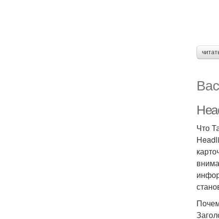
читат
Вас
Head
Что Т
Headl
карто
внима
инфор
стано
Почем
Загол