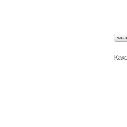
читат
Как