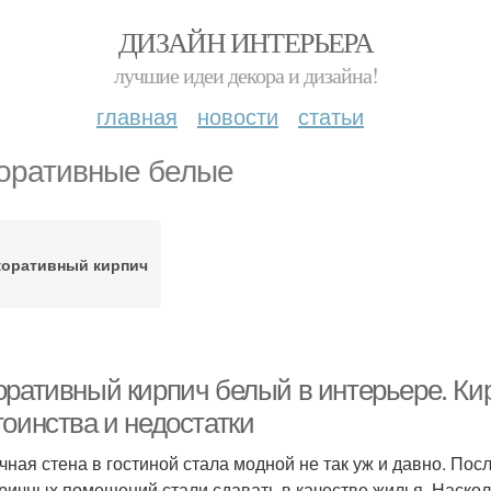
ДИЗАЙН ИНТЕРЬЕРА
лучшие идеи декора и дизайна!
главная
новости
статьи
оративные белые
коративный кирпич
оративный кирпич белый в интерьере. Кир
тоинства и недостатки
чная стена в гостиной стала модной не так уж и давно. По
ричных помещений стали сдавать в качестве жилья. Насколь