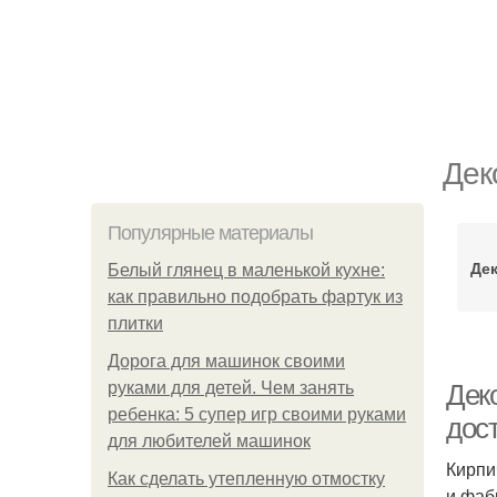
Дек
Популярные материалы
Де
Белый глянец в маленькой кухне:
как правильно подобрать фартук из
плитки
Дорога для машинок своими
руками для детей. Чем занять
Дек
ребенка: 5 супер игр своими руками
дос
для любителей машинок
Кирпи
Как сделать утепленную отмостку
и фаб