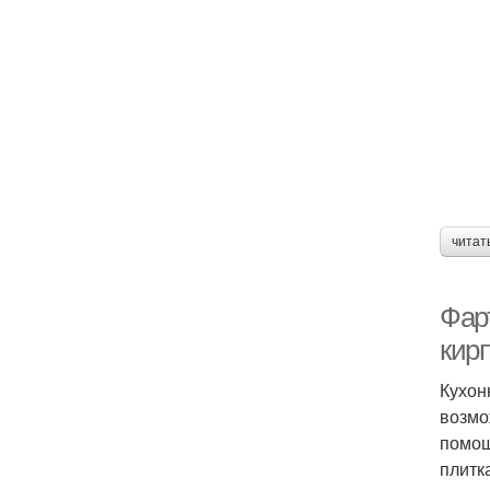
читат
Фар
кир
Кухон
возмо
помощ
плитк