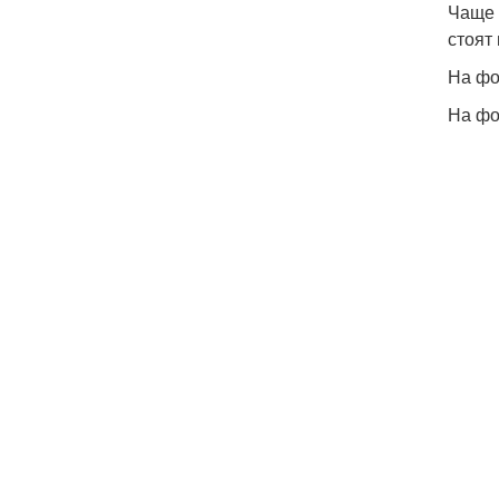
Чаще 
стоят
На фо
На фо