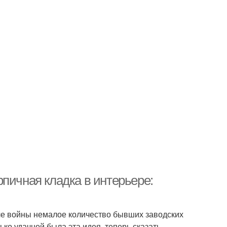
пичная кладка в интерьере:
сле войны немалое количество бывших заводских
ко удачной была эта идея, теперь сказать