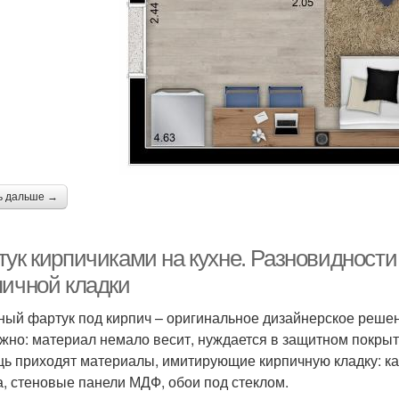
ь дальше →
тук кирпичиками на кухне. Разновидност
пичной кладки
ный фартук под кирпич – оригинальное дизайнерское решени
жно: материал немало весит, нуждается в защитном покрытии
ь приходят материалы, имитирующие кирпичную кладку: ка
а, стеновые панели МДФ, обои под стеклом.