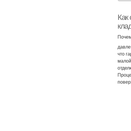
Как
кла
Почем
давле
что г
малой
отдел
Проце
повер