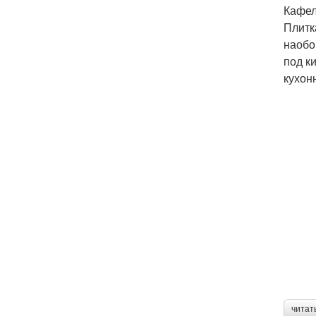
Кафел
Плитк
наобо
под к
кухон
читат