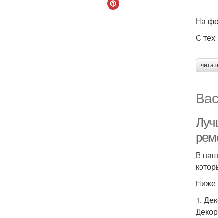
На фо
С тех
читат
Вас
Луч
рем
В наш
котор
Ниже 
1. Де
Декор