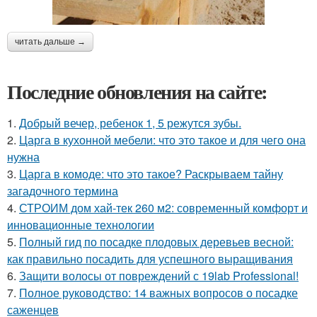
читать дальше →
Последние обновления на сайте:
1.
Добрый вечер, ребенок 1, 5 режутся зубы.
2.
Царга в кухонной мебели: что это такое и для чего она
нужна
3.
Царга в комоде: что это такое? Раскрываем тайну
загадочного термина
4.
СТРОИМ дом хай-тек 260 м2: современный комфорт и
инновационные технологии
5.
Полный гид по посадке плодовых деревьев весной:
как правильно посадить для успешного выращивания
6.
Защити волосы от повреждений с 19lab Professional!
7.
Полное руководство: 14 важных вопросов о посадке
саженцев