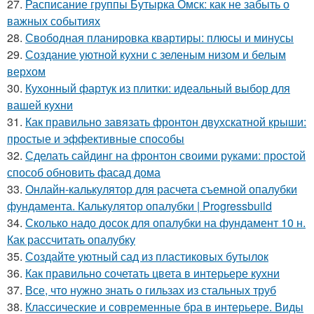
27.
Расписание группы Бутырка Омск: как не забыть о
важных событиях
28.
Свободная планировка квартиры: плюсы и минусы
29.
Создание уютной кухни с зеленым низом и белым
верхом
30.
Кухонный фартук из плитки: идеальный выбор для
вашей кухни
31.
Как правильно завязать фронтон двухскатной крыши:
простые и эффективные способы
32.
Сделать сайдинг на фронтон своими руками: простой
способ обновить фасад дома
33.
Онлайн-калькулятор для расчета съемной опалубки
фундамента. Калькулятор опалубки | Progressbuild
34.
Сколько надо досок для опалубки на фундамент 10 н.
Как рассчитать опалубку
35.
Создайте уютный сад из пластиковых бутылок
36.
Как правильно сочетать цвета в интерьере кухни
37.
Все, что нужно знать о гильзах из стальных труб
38.
Классические и современные бра в интерьере. Виды