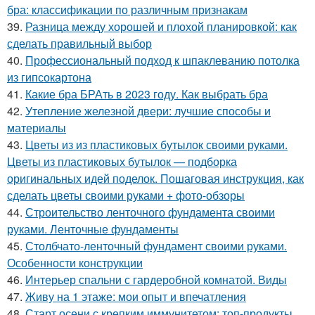
бра: классификации по различным признакам
39.
Разница между хорошей и плохой планировкой: как
сделать правильный выбор
40.
Профессиональный подход к шпаклеванию потолка
из гипсокартона
41.
Какие бра БРАть в 2023 году. Как выбрать бра
42.
Утепление железной двери: лучшие способы и
материалы
43.
Цветы из из пластиковых бутылок своими руками.
Цветы из пластиковых бутылок — подборка
оригинальных идей поделок. Пошаговая инструкция, как
сделать цветы своими руками + фото-обзоры
44.
Строительство ленточного фундамента своими
руками. Ленточные фундаменты
45.
Столбчато-ленточный фундамент своими руками.
Особенности конструкции
46.
Интерьер спальни с гардеробной комнатой. Виды
47.
Живу на 1 этаже: мои опыт и впечатления
48.
Старт осени с крепким иммунитетом: топ-продукты