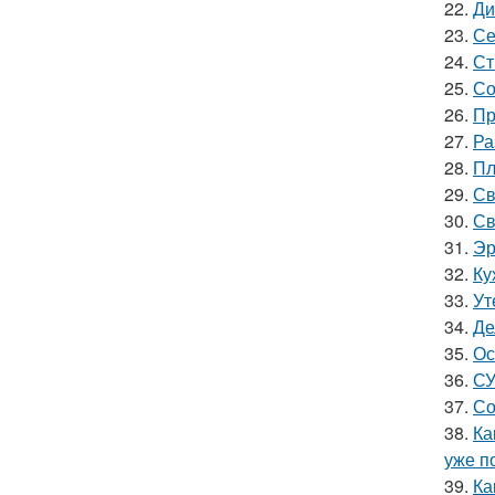
22.
Ди
23.
Се
24.
Ст
25.
Со
26.
Пр
27.
Ра
28.
Пл
29.
Св
30.
Св
31.
Эр
32.
Ку
33.
Ут
34.
Де
35.
Ос
36.
СУ
37.
Со
38.
Ка
уже п
39.
Ка