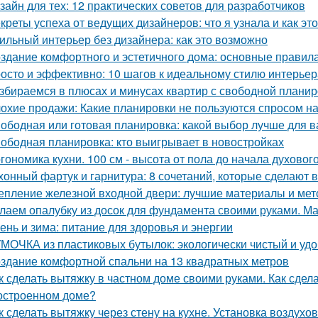
зайн для тех: 12 практических советов для разработчиков
креты успеха от ведущих дизайнеров: что я узнала и как эт
ильный интерьер без дизайнера: как это возможно
здание комфортного и эстетичного дома: основные правил
осто и эффективно: 10 шагов к идеальному стилю интерьер
збираемся в плюсах и минусах квартир с свободной плани
охие продажи: Какие планировки не пользуются спросом н
ободная или готовая планировка: какой выбор лучше для 
ободная планировка: кто выигрывает в новостройках
гономика кухни. 100 см - высота от пола до начала духовог
хонный фартук и гарнитура: 8 сочетаний, которые сделают 
епление железной входной двери: лучшие материалы и ме
лаем опалубку из досок для фундамента своими руками. М
ень и зима: питание для здоровья и энергии
МОЧКА из пластиковых бутылок: экологически чистый и уд
здание комфортной спальни на 13 квадратных метров
к сделать вытяжку в частном доме своими руками. Как сдел
остроенном доме?
к сделать вытяжку через стену на кухне. Установка воздухо