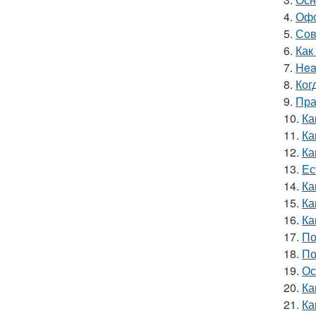
4.
Офо
5.
Сов
6.
Как
7.
Hea
8.
Ког
9.
Пра
10.
Ка
11.
Ка
12.
Ка
13.
Ес
14.
Ка
15.
Ка
16.
Ка
17.
По
18.
По
19.
Ос
20.
Ка
21.
Ка