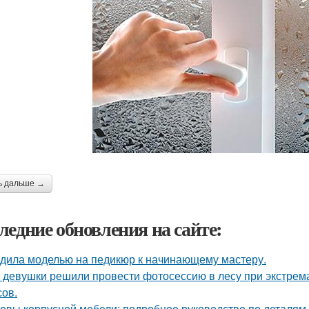
ь дальше →
ледние обновления на сайте:
дила моделью на педикюр к начинающему мастеру.
 девушки решили провести фотосессию в лесу при экстрема
сов.
овы корпусной мебели: подробное руководство по деталям 