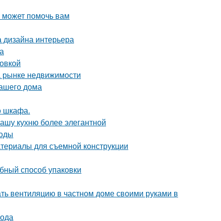
о может помочь вам
а дизайна интерьера
а
ровкой
а рынке недвижимости
вашего дома
о шкафа.
вашу кухню более элегантной
тоды
атериалы для съемной конструкции
обный способ упаковки
ать вентиляцию в частном доме своими руками в
вода