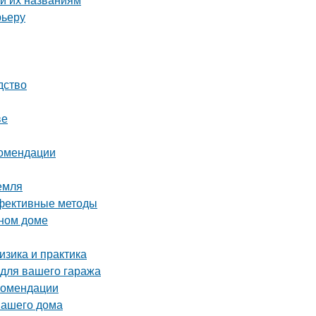
рьеру
дство
ве
комендации
емля
ффективные методы
нном доме
зика и практика
 для вашего гаража
екомендации
вашего дома