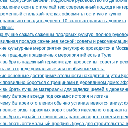
рмление окон в стиле хай тек: современный подход к инте
ременный стиль хай-тек: как оформить гостиную и кухню
 правильно посадить дерево: 10 золотых правил садовника
dlines:
да лучше сажать саженцы плодовых культур: полное руково
вильная посадка саженцев весной: советы и рекомендации
кие культурные мероприятия регулярно проводятся в Моск
кие традиции праздничных мероприятий есть в Туле
к выбрать надежный герметик для древесины: советы и ре
ть ли в городе уникальные или необычные места
кие основные достопримечательности находятся внутри Кр
к правильно бороться с трещинами в деревянном доме: э
к выбрать лучшие материалы для заделки щелей в деревя
чему батареи всегда под окнами: история и логика
чему батареи отопления обычно устанавливаются внизу: фи
новные виды гаражных ворот: выбор идеального варианта
к выбрать дизайн секционных гаражных ворот: советы и р
к выбрать оптимальный профиль бруса для строительства 