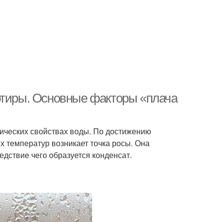
ртиры. Основные факторы «плача
мических свойствах воды. По достижению
х температур возникает точка росы. Она
едствие чего образуется конденсат.