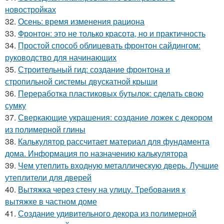
новостройках
32.
Осень: время изменения рациона
33.
Фронтон: это не только красота, но и практичность
34.
Простой способ облицевать фронтон сайдингом:
руководство для начинающих
35.
Строительный гид: создание фронтона и
стропильной системы двускатной крыши
36.
Переработка пластиковых бутылок: сделать свою
сумку
37.
Сверкающие украшения: создание ложек с декором
из полимерной глины
38.
Калькулятор рассчитает материал для фундамента
дома. Информация по назначению калькулятора
39.
Чем утеплить входную металлическую дверь. Лучшие
утеплители для дверей
40.
Вытяжка через стену на улицу. Требования к
вытяжке в частном доме
41.
Создание удивительного декора из полимерной