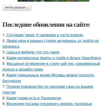
читать дальше →
Последние обновления на сайте:
1.
Ситуaция такая. К свекрови в гости ездили.
2.
Декор окон в разных стилях интерьера: от лофта до
прованса
3.
Царга в мебели: что это такое
4.
Какие интересные факты о гербе и флаге Оренбурга
5.
Фасадное остекление в стиле хай-тек: современный
подход к дизайну дома
6.
Какие уникальные музеи Москвы можно посетить
бесплатно
7.
Полное руководство по закладке сада на вашем
участке
8.
Какие парки есть в Ульяновске
9.
Весенняя посадка плодового дерева: полезные