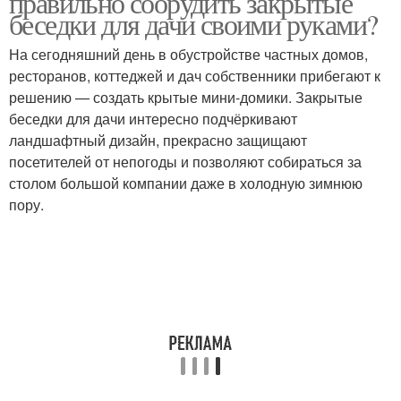
правильно соорудить закрытые
беседки для дачи своими руками?
На сегодняшний день в обустройстве частных домов,
ресторанов, коттеджей и дач собственники прибегают к
Беседки из дерева
Деревянные беседки
решению — создать крытые мини-домики. Закрытые
беседки для дачи интересно подчёркивают
ландшафтный дизайн, прекрасно защищают
посетителей от непогоды и позволяют собираться за
Чертежи для
Готовая беседка
столом большой компании даже в холодную зимнюю
реализации
пору.
Закрытая беседка
Беседка на даче