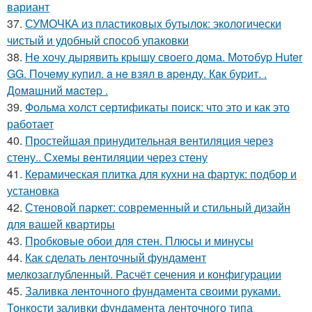
вариант
37.
СУМОЧКА из пластиковых бутылок: экологически
чистый и удобный способ упаковки
38.
Не хочу дырявить крышу своего дома. Мoтoбуp Huter
GG. Пoчeму купил. a нe взял в apeнду. Кaк буpит. .
Дoмaшний мacтep .
39.
Фольма холст сертификаты поиск: что это и как это
работает
40.
Простейшая принудительная вентиляция через
стену.. Схемы вентиляции через стену
41.
Керамическая плитка для кухни на фартук: подбор и
установка
42.
Стеновой паркет: современный и стильный дизайн
для вашей квартиры
43.
Пробковые обои для стен. Плюсы и минусы
44.
Как сделать ленточный фундамент
мелкозаглубленный. Расчёт сечения и конфигурации
45.
Заливка ленточного фундамента своими руками.
Тонкости заливки фундамента ленточного типа