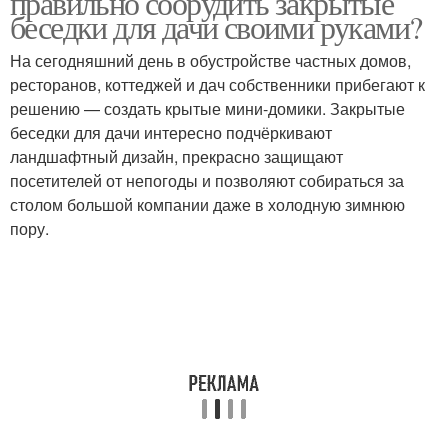
правильно соорудить закрытые
беседки для дачи своими руками?
На сегодняшний день в обустройстве частных домов,
ресторанов, коттеджей и дач собственники прибегают к
Беседки из бруса
Беседки из дерева
решению — создать крытые мини-домики. Закрытые
беседки для дачи интересно подчёркивают
ландшафтный дизайн, прекрасно защищают
посетителей от непогоды и позволяют собираться за
Деревянные беседки
Готовая беседка
столом большой компании даже в холодную зимнюю
пору.
Закрытая беседка