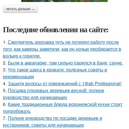
читать дальше →
Последние обновления на сайте:
1.
Смотритель зоопарка чуть не потерял работу после
того, как камеры заметили, как он ночью пробирается в
вольер к горилле.
2.
Были в аквапарке, там сильно парился в бане, сауне.
3.
Что такое царга в кровати: полезные советы и
рекомендации
4.
Защити волосы от повреждений с 19lab Professional!
5.
Посадка плодовых деревьев весной: полное
руководство для начинающих
6.
Какие традиционные блюда воронежской кухни стоит
попробовать
7.
Полное руководство по посадке деревьев и
кустарников: советы для начинающих