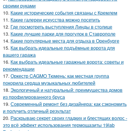
своими руками
10.
Какие исторические события связаны с Кремлем
11.
Какие галереи искусства можно посетить
12.
Где посмотреть выступления Линды в столице
13.
Какие лучшие парки для прогулок в Ставрополе
14.
Какие популярные места для отдыха в Оренбурге
15.
Как выбрать идеальные подъёмные ворота для
вашего гаража
16.
Как выбрать идеальные гаражные ворота: советы и
рекомендации
17.
Оркестр CAGMO Тюмень: как местная группа
покорила сердца музыкальных любителей
18.
Экологичный и натуральный: преимущества домов
из профилированного бруса
19.
Современный ремонт без дизайнера: как сэкономить
и получить отличный результат
20.
Раскрываю секрет своих гладких и блестящих волос -
это всё эффект использования термощазиты 19lab