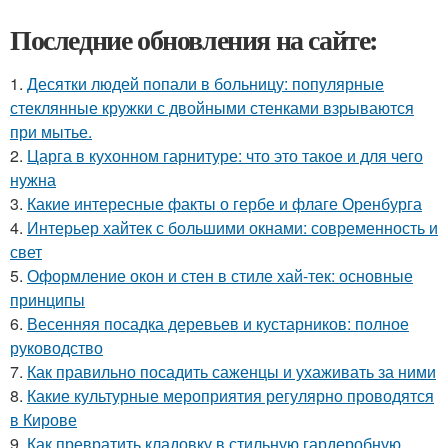
Последние обновления на сайте:
1.
Десятки людей попали в больницу: популярные
стеклянные кружки с двойными стенками взрываются
при мытье.
2.
Царга в кухонном гарнитуре: что это такое и для чего
нужна
3.
Какие интересные факты о гербе и флаге Оренбурга
4.
Интерьер хайтек с большими окнами: современность и
свет
5.
Оформление окон и стен в стиле хай-тек: основные
принципы
6.
Весенняя посадка деревьев и кустарников: полное
руководство
7.
Как правильно посадить саженцы и ухаживать за ними
8.
Какие культурные мероприятия регулярно проводятся
в Кирове
9.
Как превратить кладовку в стильную гардеробную