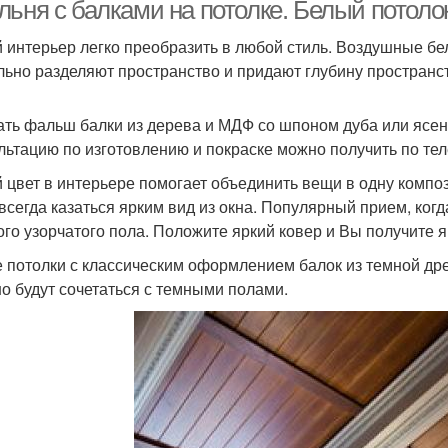
балками
льня с балками на потолке. Белый потол
 интерьер легко преобразить в любой стиль. Воздушные 
льно разделяют пространство и придают глубину пространст
ать фальш балки из дерева и МДФ со шпоном дуба или ясе
льтацию по изготовлению и покраске можно получить по те
 цвет в интерьере помогает объединить вещи в одну компо
 всегда казаться ярким вид из окна. Популярный прием, ко
ого узорчатого пола. Положите яркий ковер и Вы получите я
 потолки с классическим оформлением балок из темной др
о будут сочетаться с темными полами.