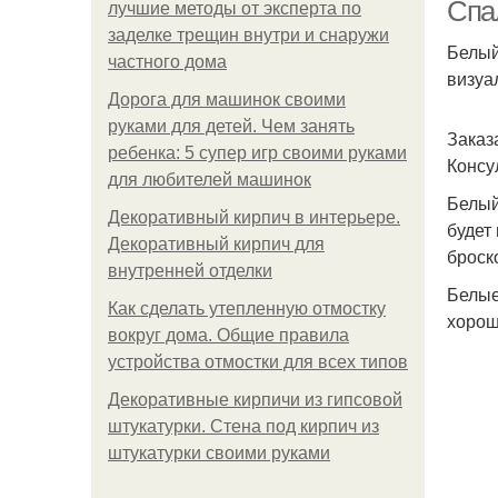
Спа
лучшие методы от эксперта по
заделке трещин внутри и снаружи
Белый
частного дома
визуа
Дорога для машинок своими
руками для детей. Чем занять
Заказ
ребенка: 5 супер игр своими руками
Консу
для любителей машинок
Белый
Декоративный кирпич в интерьере.
будет
Декоративный кирпич для
броск
внутренней отделки
Белые
Как сделать утепленную отмостку
хорош
вокруг дома. Общие правила
устройства отмостки для всех типов
Декоративные кирпичи из гипсовой
штукатурки. Стена под кирпич из
штукатурки своими руками