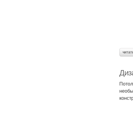
читат
Диза
Потол
необы
конст