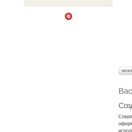
читат
Вас
Соз
Совре
оформ
испол