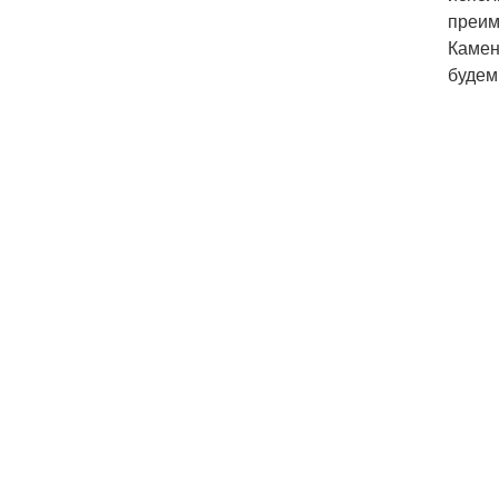
преим
Камен
будем