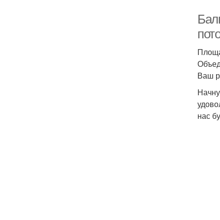
Балк
пот
Площа
Объед
Ваш р
Начну
удово
нас бу