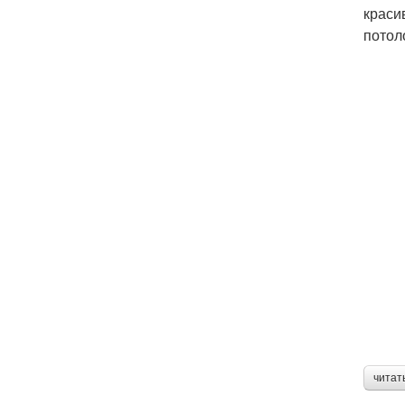
краси
потол
читат