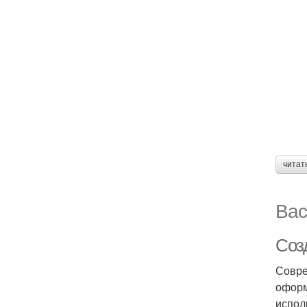
читат
Вас
Соз
Совре
оформ
испол