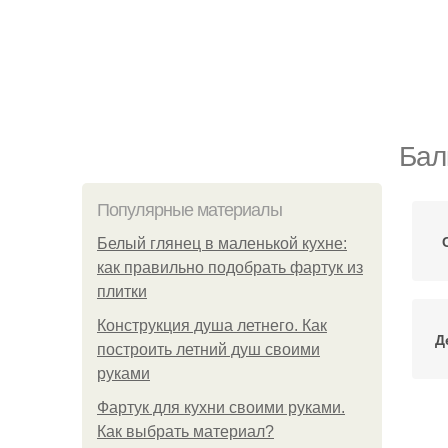
Бал
Популярные материалы
Белый глянец в маленькой кухне:
как правильно подобрать фартук из
плитки
Конструкция душа летнего. Как
Д
построить летний душ своими
руками
Фартук для кухни своими руками.
Как выбрать материал?