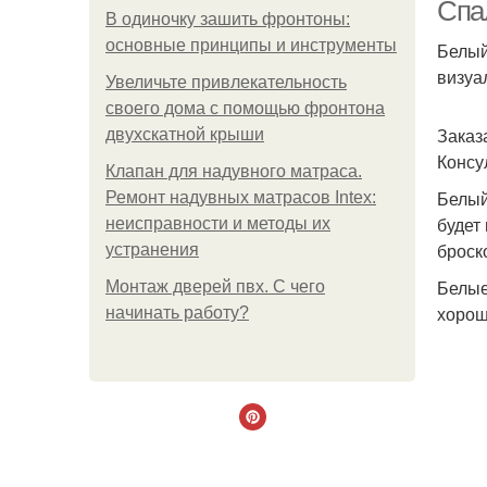
Спа
В одиночку зашить фронтоны:
основные принципы и инструменты
Белый
визуа
Увеличьте привлекательность
своего дома с помощью фронтона
Заказ
двухскатной крыши
Консу
Клапан для надувного матраса.
Белый
Ремонт надувных матрасов Intex:
будет
неисправности и методы их
броск
устранения
Белые
Монтаж дверей пвх. С чего
хорош
начинать работу?