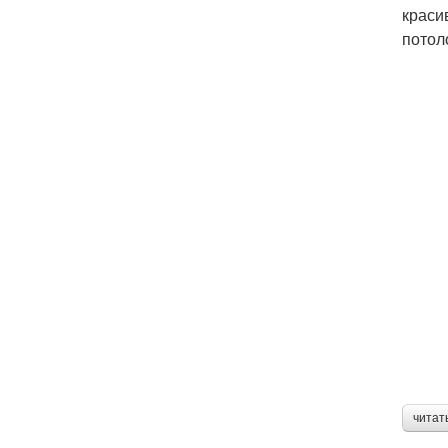
краси
потол
читат