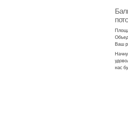
Балк
пот
Площа
Объед
Ваш р
Начну
удово
нас бу