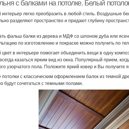
льня с балками на потолке. Белый потол
 интерьер легко преобразить в любой стиль. Воздушные 
льно разделяют пространство и придают глубину пространст
ать фальш балки из дерева и МДФ со шпоном дуба или ясе
льтацию по изготовлению и покраске можно получить по те
 цвет в интерьере помогает объединить вещи в одну компо
 всегда казаться ярким вид из окна. Популярный прием, ко
ого узорчатого пола. Положите яркий ковер и Вы получите я
 потолки с классическим оформлением балок из темной др
о будут сочетаться с темными полами.