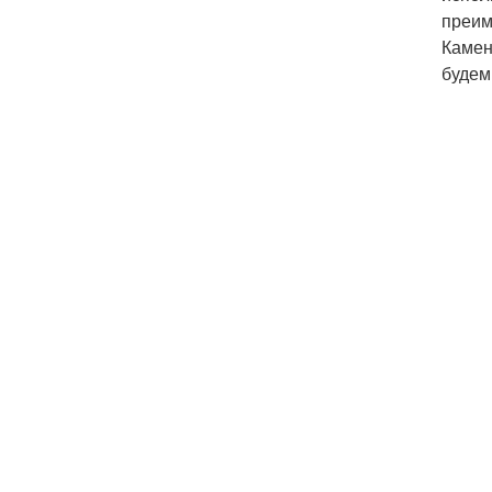
преим
Камен
будем