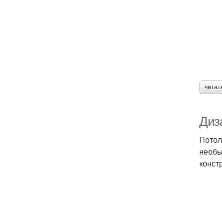
читат
Диза
Потол
необы
конст