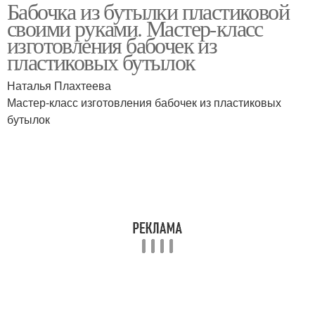
Бабочка из бутылки пластиковой
Цвета из пластиковых
Бабочки из бутылок
своими руками. Мастер-класс
бутылок
изготовления бабочек из
пластиковых бутылок
Стрекоза из
Наталья Плахтеева
Изящные бабочки
пластиковой бутылки
Мастер-класс изготовления бабочек из пластиковых
бутылок
Пчела из пластиковой
Бабочки на даче
бутылки
Пчёлы из пластиковых
Насекомые из
бутылок
пластиковых бутылок
Пчела из пластиковых
Уля из пластиковой