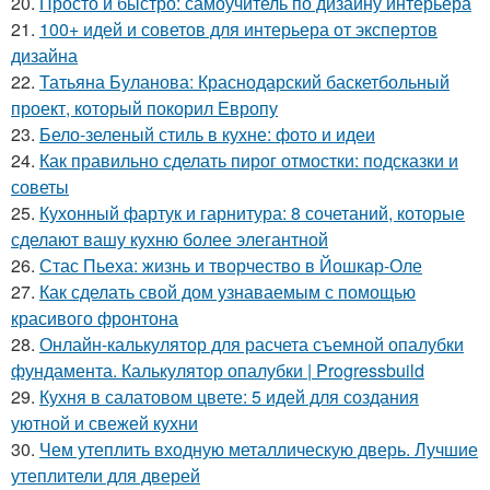
20.
Просто и быстро: самоучитель по дизайну интерьера
21.
100+ идей и советов для интерьера от экспертов
дизайна
22.
Татьяна Буланова: Краснодарский баскетбольный
проект, который покорил Европу
23.
Бело-зеленый стиль в кухне: фото и идеи
24.
Как правильно сделать пирог отмостки: подсказки и
советы
25.
Кухонный фартук и гарнитура: 8 сочетаний, которые
сделают вашу кухню более элегантной
26.
Стас Пьеха: жизнь и творчество в Йошкар-Оле
27.
Как сделать свой дом узнаваемым с помощью
красивого фронтона
28.
Онлайн-калькулятор для расчета съемной опалубки
фундамента. Калькулятор опалубки | Progressbuild
29.
Кухня в салатовом цвете: 5 идей для создания
уютной и свежей кухни
30.
Чем утеплить входную металлическую дверь. Лучшие
утеплители для дверей