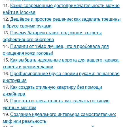
11.
Какие современные достопримечательности можно
найти в Москве
12.
Дешёвое и простое решение: как заделать трещины
в брусе своими руками
13.
Почему батареи ставят под окном: секреты
эффективного обогрева
14.
Пилинги от 19lab лучшее, что я пробовала для
очищения кожи головы!
15.
Как выбрать идеальные ворота для вашего гаража:
советы и рекомендации
16.
Профилирование бруса своими руками: пошаговая
инструкция
17.
Как создать стильную квартиру без помощи
дизайнера
18.
Простота и элегантность: как сделать гостиную
уютным местом
19.
Создание идеального интерьера самостоятельно:
миф или реальность