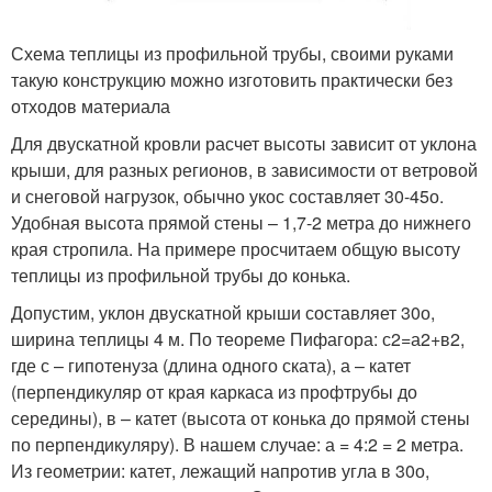
Схема теплицы из профильной трубы, своими руками
такую конструкцию можно изготовить практически без
отходов материала
Для двускатной кровли расчет высоты зависит от уклона
крыши, для разных регионов, в зависимости от ветровой
и снеговой нагрузок, обычно укос составляет 30-45
о
.
Удобная высота прямой стены – 1,7-2 метра до нижнего
края стропила. На примере просчитаем общую высоту
теплицы из профильной трубы до конька.
Допустим, уклон двускатной крыши составляет 30
о
,
ширина теплицы 4 м. По теореме Пифагора: с
2
=а
2
+в
2
,
где с – гипотенуза (длина одного ската), а – катет
(перпендикуляр от края каркаса из профтрубы до
середины), в – катет (высота от конька до прямой стены
по перпендикуляру). В нашем случае: а = 4:2 = 2 метра.
Из геометрии: катет, лежащий напротив угла в 30
о
,