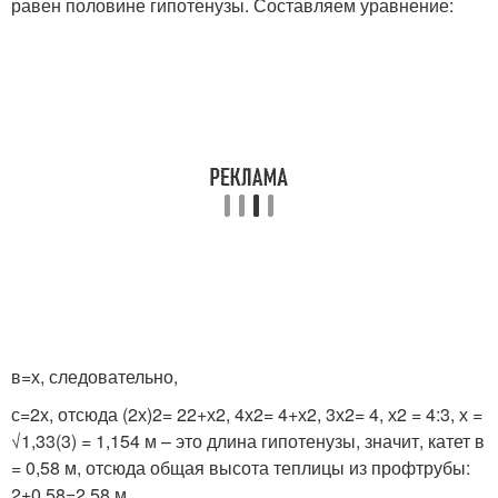
равен половине гипотенузы. Составляем уравнение:
в=х, следовательно,
с=2х, отсюда (2х)
2
= 2
2
+х
2
, 4х
2
= 4+х
2
, 3х
2
= 4, х2 = 4:3, х =
√1,33(3) = 1,154 м – это длина гипотенузы, значит, катет в
= 0,58 м, отсюда общая высота теплицы из профтрубы:
2+0,58=2,58 м.