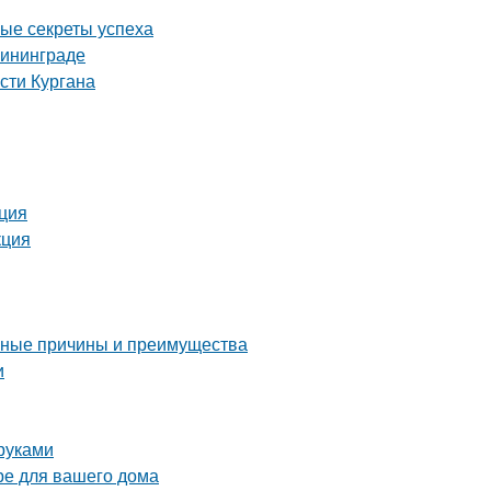
ные секреты успеха
лининграде
сти Кургана
кция
кция
овные причины и преимущества
и
руками
ре для вашего дома