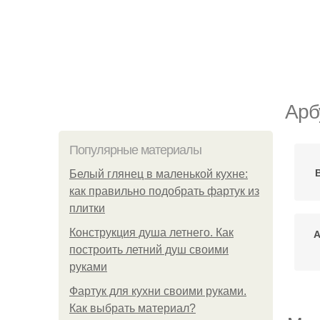
Арб
Популярные материалы
Белый глянец в маленькой кухне:
как правильно подобрать фартук из
плитки
Конструкция душа летнего. Как
А
построить летний душ своими
руками
Фартук для кухни своими руками.
Как выбрать материал?