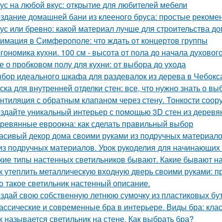
ус на любой вкус: открытие для любителей мебели
здание домашней бани из клееного бруса: простые рекоме
ус или бревно: какой материал лучше для строительства д
имация в Симферополе: что ждать от концертов группы
гономика кухни. 100 см - высота от пола до начала духовог
е о пробковом полу для кухни: от выбора до ухода
бор идеального шкафа для раздевалок из дерева в Чебокс
ска для внутренней отделки стен: все, что нужно знать о вы
нтиляция с обратным клапаном через стену. Тонкости соор
здайте уникальный интерьер с помощью 3D стен из деревя
ревянные евроокна: как сделать правильный выбор
асивый декор дома своими руками из подручных материало
из подручных материалов. Урок рукоделия для начинающих
кие типы настенных светильников бывают. Какие бывают н
к утеплить металлическую входную дверь своими руками: п
о такое светильник настенный описание.
здай свою собственную летнюю сумочку из пластиковых бу
ассические и современные бра в интерьере. Виды бра: кл
к называется светильник на стене. Как выбрать бра?