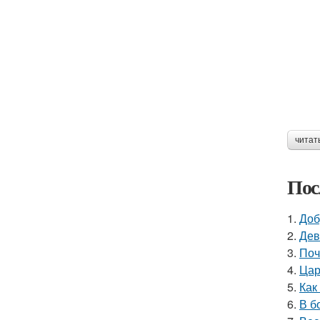
читат
Пос
1.
Доб
2.
Дев
3.
Поч
4.
Цар
5.
Как
6.
В б