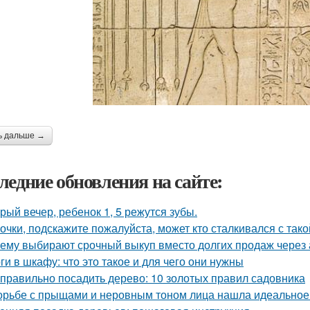
ь дальше →
ледние обновления на сайте:
рый вечер, ребенок 1, 5 режутся зубы.
очки, подскажите пожалуйста, может кто сталкивался с так
ему выбирают срочный выкуп вместо долгих продаж через 
ги в шкафу: что это такое и для чего они нужны
 правильно посадить дерево: 10 золотых правил садовника
орьбе с прыщами и неровным тоном лица нашла идеальное с