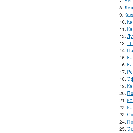
7.
Вес
8.
Лет
9.
Как
10.
Ка
11.
Ка
12.
Лу
13.
- 
14.
Па
15.
Ка
16.
Ка
17.
Ре
18.
Эф
19.
Ка
20.
По
21.
Ка
22.
Ка
23.
Со
24.
По
25.
Эк