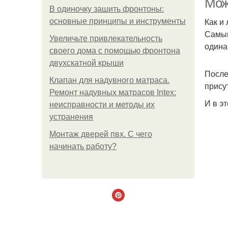
Мож
В одиночку зашить фронтоны:
Как и
основные принципы и инструменты
Самым
Увеличьте привлекательность
одина
своего дома с помощью фронтона
двухскатной крыши
После
Клапан для надувного матраса.
прису
Ремонт надувных матрасов Intex:
И в э
неисправности и методы их
устранения
Монтаж дверей пвх. С чего
начинать работу?