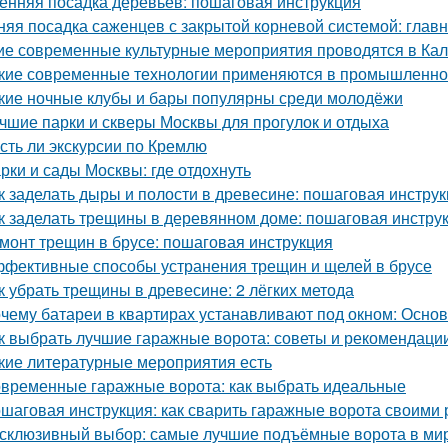
енняя посадка деревьев: пошаговая инструкция
няя посадка саженцев с закрытой корневой системой: глав
ие современные культурные мероприятия проводятся в Ка
кие современные технологии применяются в промышленно
кие ночные клубы и бары популярны среди молодёжи
чшие парки и скверы Москвы для прогулок и отдыха
Есть ли экскурсии по Кремлю
рки и сады Москвы: где отдохнуть
к заделать дыры и полости в древесине: пошаговая инстру
к заделать трещины в деревянном доме: пошаговая инстру
монт трещин в брусе: пошаговая инструкция
фективные способы устранения трещин и щелей в брусе
к убрать трещины в древесине: 2 лёгких метода
чему батареи в квартирах устанавливают под окном: Осн
к выбрать лучшие гаражные ворота: советы и рекомендаци
кие литературные мероприятия есть
временные гаражные ворота: как выбрать идеальные
шаговая инструкция: как сварить гаражные ворота своими 
склюзивный выбор: самые лучшие подъёмные ворота в ми