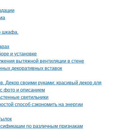
ндации
ома
о шкафа.
арах
боре и установке
ужения вытяжной вентиляции в стене
нных декоративных вставок
в. Декор своими руками: красивый декор для
 с фото и описанием
астенные светильники
ростой способ сэкономить на энергии
тылок
ассификации по различным признакам