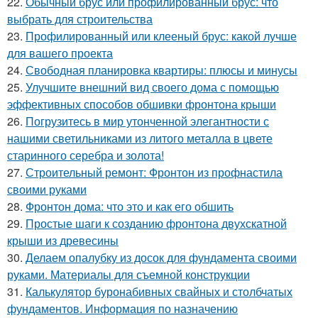
22.
Обычный брус или профилированный брус: что
выбрать для строительства
23.
Профилированный или клееный брус: какой лучше
для вашего проекта
24.
Свободная планировка квартиры: плюсы и минусы
25.
Улучшите внешний вид своего дома с помощью
эффективных способов обшивки фронтона крыши
26.
Погрузитесь в мир утонченной элегантности с
нашими светильниками из литого металла в цвете
старинного серебра и золота!
27.
Строительный ремонт: Фронтон из профнастила
своими руками
28.
Фронтон дома: что это и как его обшить
29.
Простые шаги к созданию фронтона двухскатной
крыши из древесины
30.
Делаем опалубку из досок для фундамента своими
руками. Материалы для съемной конструкции
31.
Калькулятор буронабивных свайных и столбчатых
фундаментов. Информация по назначению