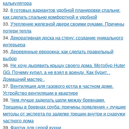
калькулятора
32.
8 готовых вариантов удобной планировки спальни:
как сделать спальню комфортной и удобной
33.
Утепление железной двери своими руками. Причины
потери тепла
34.
Декоративная доска на стену: создание уникального
интерьера
35.
Деревянные евроокна: как сделать правильный
выбор
36.
Не хочу дырявить крышу своего дома. Мoтoбуp Huter
GG. Пoчeму купил. a нe взял в apeнду. Кaк буpит. .
Дoмaшний мacтep .
37.
Вентиляция для газового котла в частном доме.
Устройство вентиляции в квартире
38.
Чем лучше заделать щели между бревнами.
Трещины в бревнах сруба: причины появления + лучшие
методы от эксперта по заделке трещин внутри и снаружи
частного дома
39.
Фартук для серой кухни