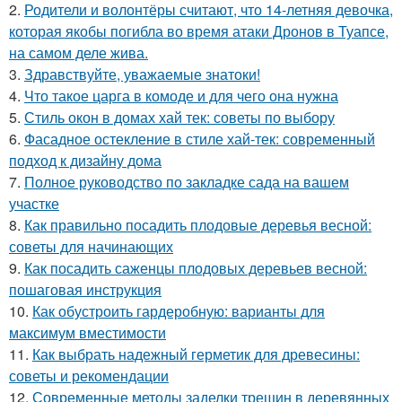
2.
Родители и волонтёры считают, что 14-летняя девочка,
которая якобы погибла во время атаки Дронов в Туапсе,
на самом деле жива.
3.
Здравствуйте, уважаемые знатоки!
4.
Что такое царга в комоде и для чего она нужна
5.
Стиль окон в домах хай тек: советы по выбору
6.
Фасадное остекление в стиле хай-тек: современный
подход к дизайну дома
7.
Полное руководство по закладке сада на вашем
участке
8.
Как правильно посадить плодовые деревья весной:
советы для начинающих
9.
Как посадить саженцы плодовых деревьев весной:
пошаговая инструкция
10.
Как обустроить гардеробную: варианты для
максимум вместимости
11.
Как выбрать надежный герметик для древесины:
советы и рекомендации
12.
Современные методы заделки трещин в деревянных