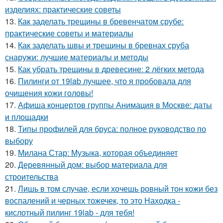
изделиях: практические советы
13.
Как заделать трещины в бревенчатом срубе:
практические советы и материалы
14.
Как заделать швы и трещины в бревнах сруба
снаружи: лучшие материалы и методы
15.
Как убрать трещины в древесине: 2 лёгких метода
16.
Пилинги от 19lab лучшее, что я пробовала для
очищения кожи головы!
17.
Афиша концертов группы Анимация в Москве: даты
и площадки
18.
Типы профилей для бруса: полное руководство по
выбору
19.
Милана Стар: Музыка, которая объединяет
20.
Деревянный дом: выбор материала для
строительства
21.
Лишь в том случае, если хочешь ровный тон кожи без
воспалений и черных тожечек, то это Находка -
кислотный пилинг 19lab - для тебя!