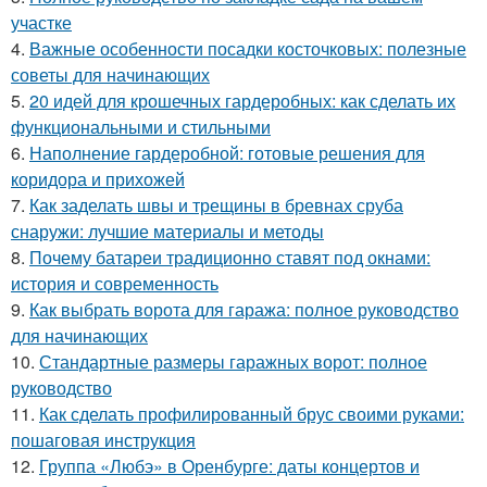
участке
4.
Важные особенности посадки косточковых: полезные
советы для начинающих
5.
20 идей для крошечных гардеробных: как сделать их
функциональными и стильными
6.
Наполнение гардеробной: готовые решения для
коридора и прихожей
7.
Как заделать швы и трещины в бревнах сруба
снаружи: лучшие материалы и методы
8.
Почему батареи традиционно ставят под окнами:
история и современность
9.
Как выбрать ворота для гаража: полное руководство
для начинающих
10.
Стандартные размеры гаражных ворот: полное
руководство
11.
Как сделать профилированный брус своими руками:
пошаговая инструкция
12.
Группа «Любэ» в Оренбурге: даты концертов и