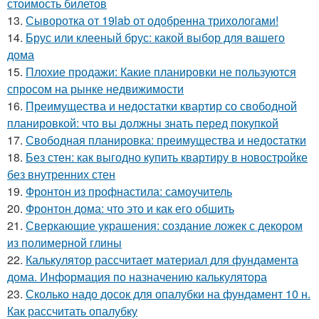
стоимость билетов
13.
Сыворотка от 19lab от одобренна трихологами!
14.
Брус или клееный брус: какой выбор для вашего
дома
15.
Плохие продажи: Какие планировки не пользуются
спросом на рынке недвижимости
16.
Преимущества и недостатки квартир со свободной
планировкой: что вы должны знать перед покупкой
17.
Свободная планировка: преимущества и недостатки
18.
Без стен: как выгодно купить квартиру в новостройке
без внутренних стен
19.
Фронтон из профнастила: самоучитель
20.
Фронтон дома: что это и как его обшить
21.
Сверкающие украшения: создание ложек с декором
из полимерной глины
22.
Калькулятор рассчитает материал для фундамента
дома. Информация по назначению калькулятора
23.
Сколько надо досок для опалубки на фундамент 10 н.
Как рассчитать опалубку