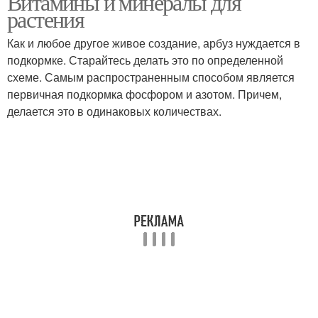
Витамины и минералы для
растения
Как и любое другое живое создание, арбуз нуждается в
Арбуз в цветочном
подкормке. Старайтесь делать это по определенной
Семены в грунт
горшке
схеме. Самым распространенным способом является
первичная подкормка фосфором и азотом. Причем,
делается это в одинаковых количествах.