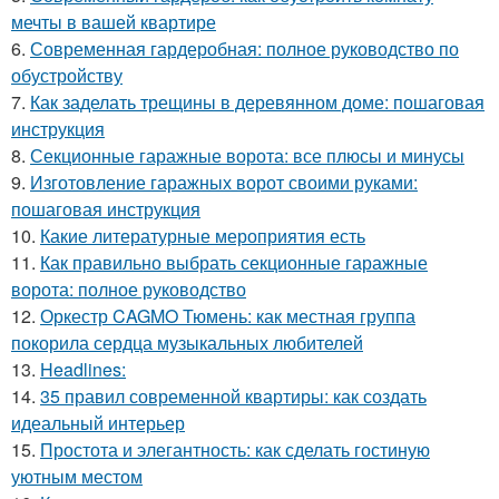
мечты в вашей квартире
6.
Современная гардеробная: полное руководство по
обустройству
7.
Как заделать трещины в деревянном доме: пошаговая
инструкция
8.
Секционные гаражные ворота: все плюсы и минусы
9.
Изготовление гаражных ворот своими руками:
пошаговая инструкция
10.
Какие литературные мероприятия есть
11.
Как правильно выбрать секционные гаражные
ворота: полное руководство
12.
Оркестр CAGMO Тюмень: как местная группа
покорила сердца музыкальных любителей
13.
Headlines:
14.
35 правил современной квартиры: как создать
идеальный интерьер
15.
Простота и элегантность: как сделать гостиную
уютным местом