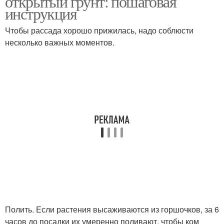
открытый грунт: пошаговая
инструкция
Чтобы рассада хорошо прижилась, надо соблюсти
несколько важных моментов.
Почвы для рассады
Емкостя для рассады
Арбузы в открытом
Уход за рассадой
грунте
Арбуз на рассаду
Семены в грунт
Полить. Если растения высаживаются из горшочков, за 6
часов до посадки их умеренно поливают, чтобы ком