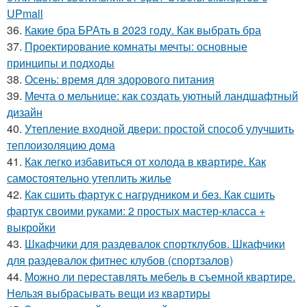
UPmall
36.
Какие бра БРАть в 2023 году. Как выбрать бра
37.
Проектирование комнаты мечты: основные
принципы и подходы
38.
Осень: время для здорового питания
39.
Мечта о мельнице: как создать уютный ландшафтный
дизайн
40.
Утепление входной двери: простой способ улучшить
теплоизоляцию дома
41.
Как легко избавиться от холода в квартире. Как
самостоятельно утеплить жилье
42.
Как сшить фартук с нагрудником и без. Как сшить
фартук своими руками: 2 простых мастер-класса +
выкройки
43.
Шкафчики для раздевалок спортклубов. Шкафчики
для раздевалок фитнес клубов (спортзалов)
44.
Можно ли переставлять мебель в съемной квартире.
Нельзя выбрасывать вещи из квартиры