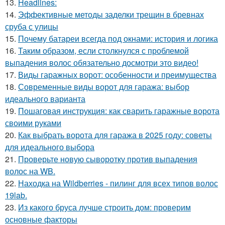
13.
Headlines:
14.
Эффективные методы заделки трещин в бревнах
сруба с улицы
15.
Почему батареи всегда под окнами: история и логика
16.
Таким образом, если столкнулся с проблемой
выпадения волос обязательно досмотри это видео!
17.
Виды гаражных ворот: особенности и преимущества
18.
Современные виды ворот для гаража: выбор
идеального варианта
19.
Пошаговая инструкция: как сварить гаражные ворота
своими руками
20.
Как выбрать ворота для гаража в 2025 году: советы
для идеального выбора
21.
Проверьте новую сыворотку против выпадения
волос на WB.
22.
Находка на Wildberries - пилинг для всех типов волос
19lab.
23.
Из какого бруса лучше строить дом: проверим
основные факторы