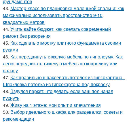
фундаментов
43.
Мастер-класс по планировке маленькой спальни: как
максимально использовать пространство 9-10
квадратных метров
44.
Учитывайте бюджет: как сделать современный
ремонт без разорения
45.
Как сделать отмостку плитного фундамента своими
руками
46.
Как передвинуть тяжелую мебель по линолеуму. Как
легко передвигать тяжелую мебель по ковролину или
паласу
47.
Как правильно шпаклевать потолок из гипсокартона..
Шпаклевка потолка из гипсокартона под покраску
48.
Вздулся паркет: что делать, если ваш пол начал
пухнуть
49.
Живу на 1 этаже: мои опыт и впечатления
50.
Выбор идеального шкафа для раздевалки: советы и
рекомендации