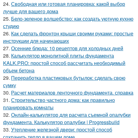
24.
Свободная или готовая планировка: какой выбор
лучше для вашего дома
25.
Бело-зеленое волшебство: как создать уютную кухню
студию
26.
Как сделать фронтон крыши своими руками: простые
инструкции для начинающих
27.
Осенние блюда: 10 рецептов для холодных дней
28.
Калькулятор монолитной плиты фундамента
KALK.PRO: простой способ рассчитать необходимый
объем бетона
29.
Переработка пластиковых бутылок: сделать свою
сумку
30.
Расчет материалов ленточного фундамента. справка
31.
Строительство частного дома: как правильно
планировать комнаты
32.
Онлайн-калькулятор для расчета съемной опалубки
фундамента. Калькулятор опалубки | Progressbuild
33.
Утепление железной двери: простой способ
сохранить тепло в вашем доме